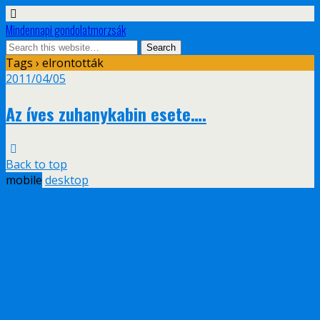
Mindennapi gondolatmorzsák
Tags › elrontották
2011/04/05
Az íves zuhanykabin esete….
Back to top
mobile
desktop