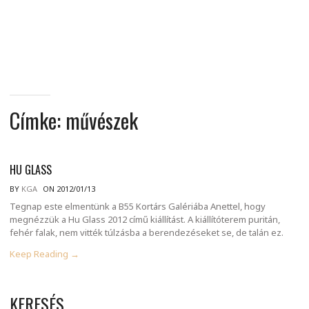
MINDENNAPI
GONDOLATMORZSÁK
Címke:
művészek
HU GLASS
BY
KGA
ON 2012/01/13
Tegnap este elmentünk a B55 Kortárs Galériába Anettel, hogy
megnézzük a Hu Glass 2012 című kiállítást. A kiállítóterem puritán,
fehér falak, nem vitték túlzásba a berendezéseket se, de talán ez.
Keep Reading →
KERESÉS