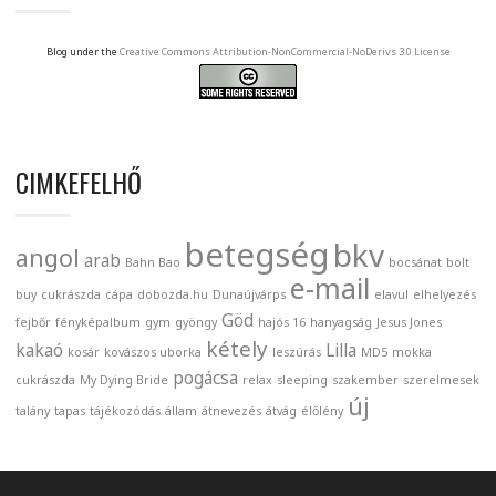
Blog under the
Creative Commons Attribution-NonCommercial-NoDerivs 3.0 License
CIMKEFELHŐ
betegség
bkv
angol
arab
Bahn Bao
bocsánat
bolt
e-mail
buy
cukrászda
cápa
dobozda.hu
Dunaújvárps
elavul
elhelyezés
Göd
fejbőr
fényképalbum
gym
gyöngy
hajós 16
hanyagság
Jesus Jones
kétely
kakaó
Lilla
kosár
kovászos uborka
leszúrás
MD5
mokka
pogácsa
cukrászda
My Dying Bride
relax
sleeping
szakember
szerelmesek
új
talány
tapas
tájékozódás
állam
átnevezés
átvág
élőlény