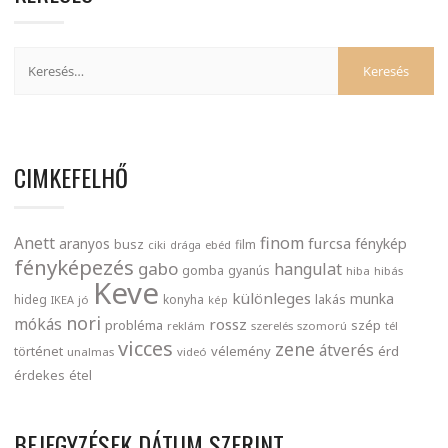
CIMKEFELHŐ
finom
Anett
furcsa
fénykép
aranyos
busz
film
ciki
drága
ebéd
fényképezés
gabo
hangulat
gomba
gyanús
hiba
hibás
Keve
különleges
munka
lakás
hideg
konyha
IKEA
jó
kép
nori
mókás
rossz
probléma
szép
reklám
szerelés
szomorú
tél
vicces
zene
átverés
történet
vélemény
érd
unalmas
videó
érdekes
étel
BEJEGYZÉSEK DÁTUM SZERINT