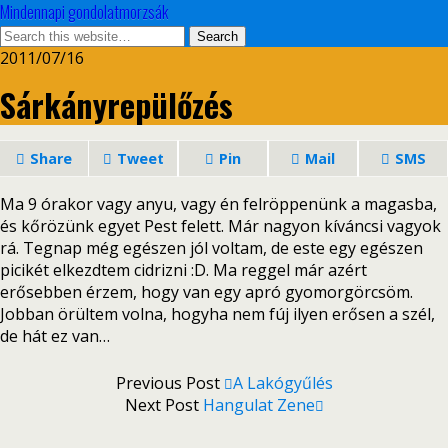
Mindennapi gondolatmorzsák
2011/07/16
Sárkányrepülőzés
Share
Tweet
Pin
Mail
SMS
Ma 9 órakor vagy anyu, vagy én felröppenünk a magasba,
és kőrözünk egyet Pest felett. Már nagyon kíváncsi vagyok
rá. Tegnap még egészen jól voltam, de este egy egészen
picikét elkezdtem cidrizni :D. Ma reggel már azért
erősebben érzem, hogy van egy apró gyomorgörcsöm.
Jobban örültem volna, hogyha nem fúj ilyen erősen a szél,
de hát ez van…
Previous Post
A Lakógyűlés
Next Post
Hangulat Zene