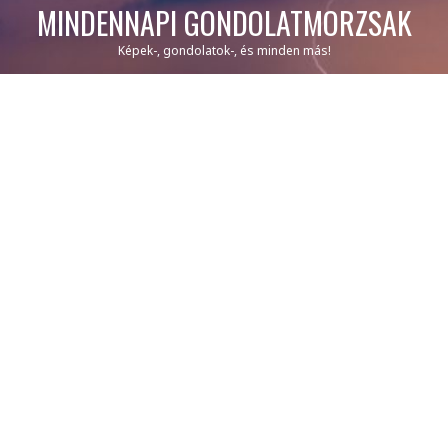
MINDENNAPI GONDOLATMORZSÁK
Képek-, gondolatok-, és minden más!