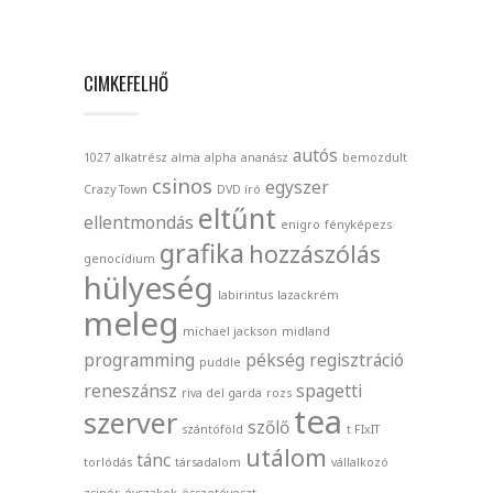
CIMKEFELHŐ
autós
1027
alkatrész
alma
alpha
ananász
bemozdult
csinos
egyszer
Crazy Town
DVD író
eltűnt
ellentmondás
enigro
fényképezs
grafika
hozzászólás
genocídium
hülyeség
labirintus
lazackrém
meleg
michael jackson
midland
programming
pékség
regisztráció
puddle
reneszánsz
spagetti
riva del garda
rozs
tea
szerver
szőlő
szántóföld
t FIxIT
utálom
tánc
torlódás
társadalom
vállalkozó
zsinór
évszakok
összetéveszt