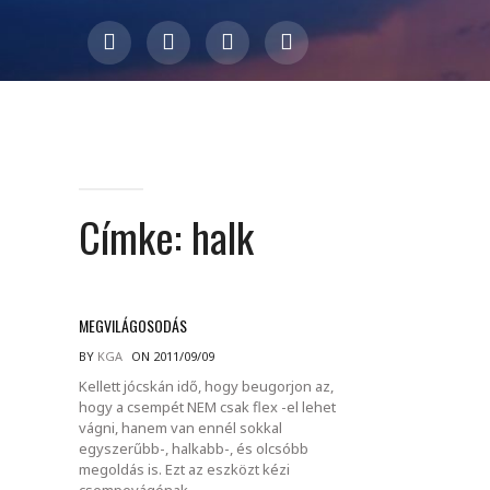
Címke:
halk
MEGVILÁGOSODÁS
BY
KGA
ON 2011/09/09
Kellett jócskán idő, hogy beugorjon az,
hogy a csempét NEM csak flex -el lehet
vágni, hanem van ennél sokkal
egyszerűbb-, halkabb-, és olcsóbb
megoldás is. Ezt az eszközt kézi
csempevágónak.