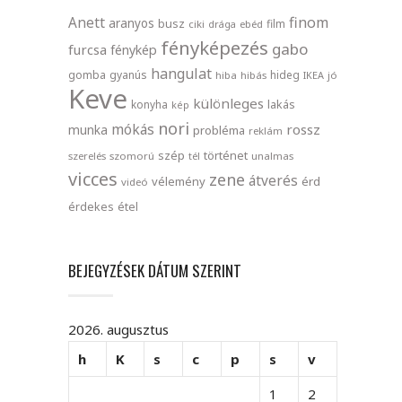
finom
Anett
aranyos
busz
film
ciki
drága
ebéd
fényképezés
gabo
furcsa
fénykép
hangulat
gomba
gyanús
hideg
hiba
hibás
IKEA
jó
Keve
különleges
lakás
konyha
kép
nori
mókás
rossz
munka
probléma
reklám
szép
történet
szerelés
szomorú
tél
unalmas
vicces
zene
átverés
vélemény
érd
videó
érdekes
étel
BEJEGYZÉSEK DÁTUM SZERINT
2026. augusztus
h
K
s
c
p
s
v
1
2