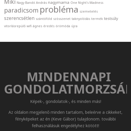
Miki
nagymama
Nagy Bandó András
One Night's Madness
probléma
paradicsom
szemetelés
szerencsétlen
testsúly
szántóföld
szösszenet
taknyolódás
termék
vitorlásrepülő
wifi
ágnes
éredés
örömóda
újra
MINDENNAPI
GONDOLATMORZSÁ
Képek-, gondolatok-, és minden más!
Az oldalon megjelenő minden tartalom, beleérve a cikkeket,
fényképeket az én (Keve Gábor) tulajdonom. további
felhasználásuk engedélyhez kötött!