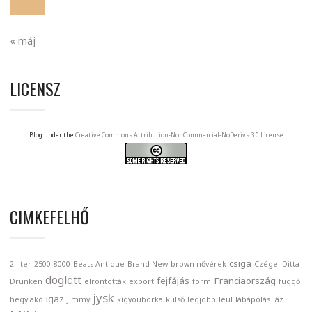
« máj
LICENSZ
Blog under the
Creative Commons Attribution-NonCommercial-NoDerivs 3.0 License
CIMKEFELHŐ
csiga
2 liter
2500
8000
Beats Antique
Brand New
brown nővérek
Czégel Ditta
döglött
fejfájás
Franciaország
Drunken
elrontották
export
form
függő
jysk
igaz
hegylakó
Jimmy
kígyóuborka
külső
legjobb
leül
lábápolás
láz