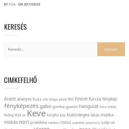
BY
KGA
ON 2011/03/03
KERESÉS
CIMKEFELHŐ
finom
Anett
furcsa
fénykép
aranyos
busz
film
ciki
drága
ebéd
fényképezés
gabo
hangulat
gomba
gyanús
hiba
hibás
Keve
különleges
munka
lakás
hideg
konyha
IKEA
jó
kép
nori
mókás
rossz
probléma
szép
reklám
szerelés
szomorú
tél