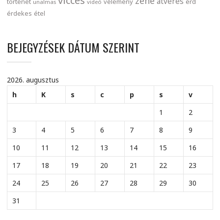
vicces
zene
átverés
történet
vélemény
érd
unalmas
videó
érdekes
étel
BEJEGYZÉSEK DÁTUM SZERINT
2026. augusztus
h
K
s
c
p
s
v
1
2
3
4
5
6
7
8
9
10
11
12
13
14
15
16
17
18
19
20
21
22
23
24
25
26
27
28
29
30
31