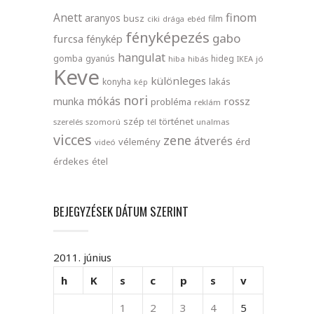
finom
Anett
aranyos
busz
film
ciki
drága
ebéd
fényképezés
gabo
furcsa
fénykép
hangulat
gomba
gyanús
hideg
hiba
hibás
IKEA
jó
Keve
különleges
lakás
konyha
kép
nori
mókás
rossz
munka
probléma
reklám
szép
történet
szerelés
szomorú
tél
unalmas
vicces
zene
átverés
vélemény
érd
videó
érdekes
étel
BEJEGYZÉSEK DÁTUM SZERINT
2011. június
h
K
s
c
p
s
v
1
2
3
4
5