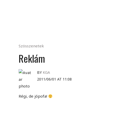
Szösszenetek
Reklám
BY
KGA
2011/06/01 AT 11:08
Régi, de jópofa!