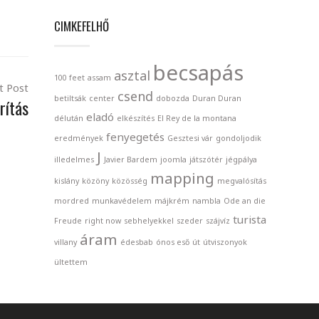
CIMKEFELHŐ
becsapás
asztal
100 feet
assam
t Post
csend
betiltsák
center
dobozda
Duran Duran
rítás
eladó
délután
elkészítés
El Rey de la montana
fenyegetés
eredmények
Gesztesi vár
gondoljodik
J
illedelmes
Javier Bardem
joomla
játszótér
jégpálya
mapping
kislány
közöny
közösség
megvalósítás
mordred
munkavédelem
májkrém
nambla
Ode an die
turista
Freude
right now
sebhelyekkel
szeder
szájvíz
áram
villany
édesbab
ónos eső
út
útviszonyok
ültettem