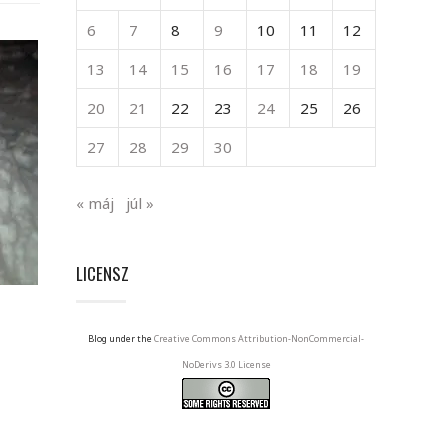
6
7
8
9
10
11
12
13
14
15
16
17
18
19
20
21
22
23
24
25
26
27
28
29
30
« máj
júl »
LICENSZ
Blog under the
Creative Commons Attribution-NonCommercial-
NoDerivs 3.0 License