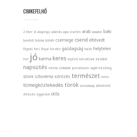
CIMKEFELHŐ
arab
baki
2 liter
A
alaprajz
aláírás
apa ösztön
awake
csend
csemege
eltévedt
bedölt
biblia
blődli
gazdagság
helytelen
Etyeki
feri
floyd
fürdés
hash
jó
keres
karma
hol
kijelző
kérdések
később
napsütés
néma
oldalak
pendulum
saját kezűleg
természet
store
szlovénia
sörözés
timo
török
tömegközlekedés
visszakap
áttekintő
ütős
éhezés
ügyesek