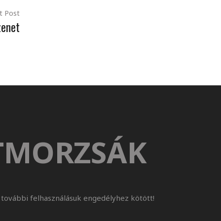
t Post
zenet
TMORZSÁK
további felhasználásuk engedélyhez kötött!