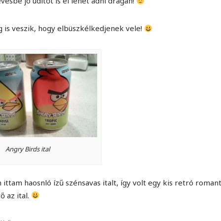
ésbé jó üdítőt is el lehet adni drágán!
g is veszik, hogy elbüszkélkedjenek vele!
Angry Birds ital
tam haosnló ízű szénsavas italt, így volt egy kis retró romant
 az ital.