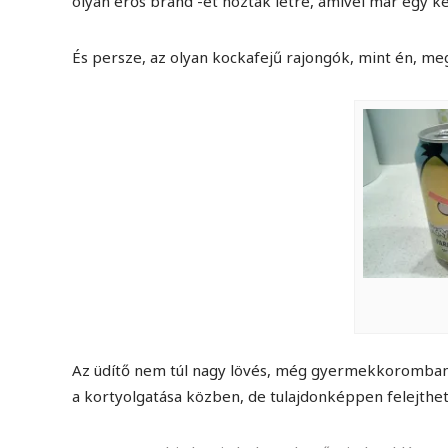
olyan erős brand -et hoztak létre, amivel már egy kev
És persze, az olyan kockafejű rajongók, mint én, me
Az üdítő nem túl nagy lövés, még gyermekkoromban it
a kortyolgatása közben, de tulajdonképpen felejthető