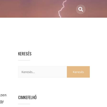
KERESÉS
szen
CIMKEFELHŐ
egy