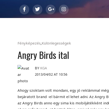
Fényképezés
,
Különlegességek
Angry Birds ital
BY
KGA
2013/04/02 AT 10:56
Ahogy szoktam volt mondani, egy jó reklámmal még a k
bejáratott brand -el bármit el lehet adni. Az Angry B
az Angry Birds anno egy sima kis mobiljátékként indu