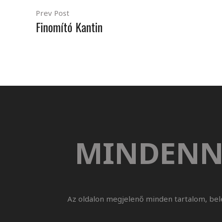
Prev Post
Finomító Kantin
MINDENN
Az oldalon megjelenő minden tartalom, bel