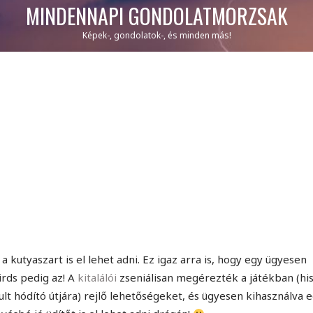
MINDENNAPI GONDOLATMORZSÁK
Képek-, gondolatok-, és minden más!
utyaszart is el lehet adni. Ez igaz arra is, hogy egy ügyesen
irds pedig az! A
kitalálói
zseniálisan megérezték a játékban (hi
lt hódító útjára) rejlő lehetőségeket, és ügyesen kihasználva 