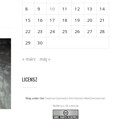
8
9
10
11
12
13
14
15
16
17
18
19
20
21
22
23
24
25
26
27
28
29
30
« márc
máj »
LICENSZ
Blog under the
Creative Commons Attribution-NonCommercial-
NoDerivs 3.0 License