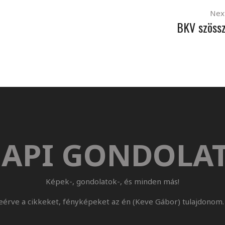
Nex
BKV szöss
API GONDOLA
Képek-, gondolatok-, és minden más!
eérve a cikkeket, fényképeket az én (Keve Gábor) tulajdonom. 