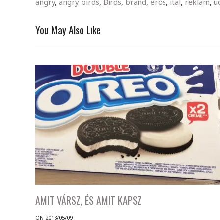
angry
,
angry birds
,
Birds
,
brand
,
erős
,
ital
,
reklám
,
ü
You May Also Like
AMIT VÁRSZ, ÉS AMIT KAPSZ
ON 2018/05/09