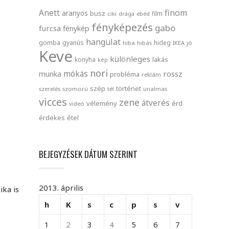
finom
Anett
aranyos
busz
film
ciki
drága
ebéd
fényképezés
gabo
furcsa
fénykép
hangulat
gomba
gyanús
hideg
hiba
hibás
IKEA
jó
Keve
különleges
lakás
konyha
kép
nori
mókás
rossz
munka
probléma
reklám
szép
történet
szerelés
szomorú
tél
unalmas
vicces
zene
átverés
vélemény
érd
videó
érdekes
étel
BEJEGYZÉSEK DÁTUM SZERINT
2013. április
ika is
h
K
s
c
p
s
v
1
2
3
4
5
6
7