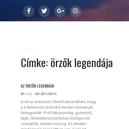
Címke:
örzők legendája
AZ ÖRZŐK LEGENDÁJA
BY
KGA
ON 2011/03/15
Erről az animációs filmről elmondható, hogy
a 3 dimenziós technika minden vívmányát
belegyúrták. Profi látványvilág, gyönyörű
tájak, hihetetlenül pontosan kidolgozott
szereplők, minden mozog, és minden
mindennel kapcsoaltban van. Gyér 3d.