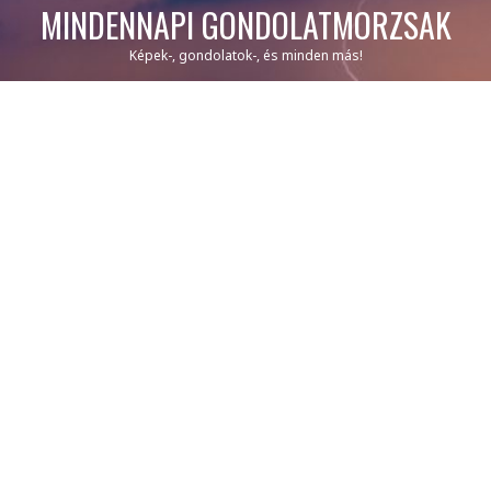
MINDENNAPI GONDOLATMORZSÁK
Képek-, gondolatok-, és minden más!