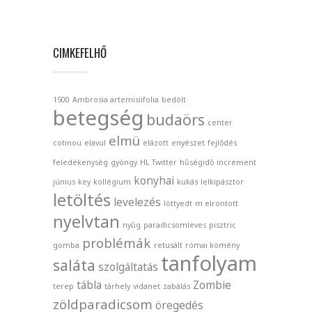
CIMKEFELHŐ
1500
Ambrosia artemisiifolia
bedölt
betegség
budaörs
center
elmü
cotinou
elavul
elázott
enyészet
fejlődés
feledékenység
gyöngy
HL Twitter
hűségidő
increment
konyhai
június
key
kollégium
kukás
lelkipásztor
letöltés
levelezés
löttyedt
m elrontott
nyelvtan
nyűg
paradicsomleves
pisztric
problémák
gomba
retusált
római kömény
tanfolyam
saláta
szolgáltatás
tábla
Zombie
terep
tárhely
vidanet
zabálás
zöldparadicsom
öregedés