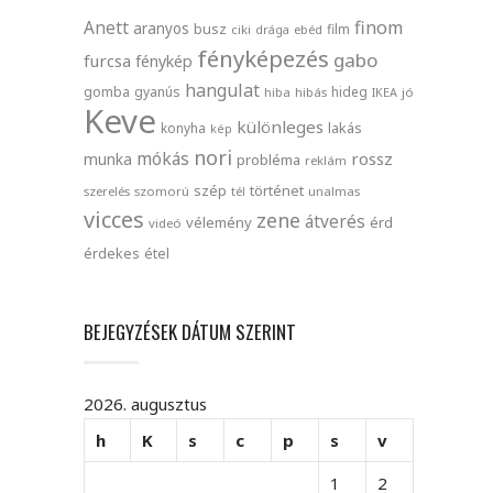
finom
Anett
aranyos
busz
film
ciki
drága
ebéd
fényképezés
gabo
furcsa
fénykép
hangulat
gomba
gyanús
hideg
hiba
hibás
IKEA
jó
Keve
különleges
lakás
konyha
kép
nori
mókás
rossz
munka
probléma
reklám
szép
történet
szerelés
szomorú
tél
unalmas
vicces
zene
átverés
vélemény
érd
videó
érdekes
étel
BEJEGYZÉSEK DÁTUM SZERINT
2026. augusztus
h
K
s
c
p
s
v
1
2