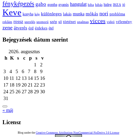
fényképezés
gabo
hangulat
gomba
gyanús
hiba
hibás
hideg
IKEA
jó
Keve
nori
különleges
mókás
munka
probléma
lakás
konyha
kép
vicces
rossz
szép
vélemény
történet
reklám
szerelés
szomorú
tél
unalmas
videó
zene
átverés
érd
érdekes
étel
Bejegyzések dátum szerint
2026. augusztus
h
K
s
c
p
s
v
1
2
3
4
5
6
7
8
9
10
11
12
13
14
15
16
17
18
19
20
21
22
23
24
25
26
27
28
29
30
31
« máj
Licensz
Blog under the
Creative Commons Attribution-NonCommercial-NoDerivs 3.0 License