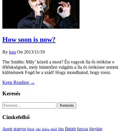
How soon is now?
By
kga
On 2013/11/19
The Smiths: Mily’ közeli a most? Én vagyok fia és örököse e
félénkségnek, mely büntetően vulgáris a fia és örökösee semmi
különösnek Fogd be a szád! Hogy mondhatod, hogy rossz.
Keep Reading →
Keresés
Keresés:
Cimkefelhő
Anett
finom
furcsa
fénykép
aranyos
busz
film
ciki
drága
ebéd