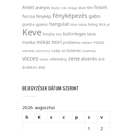
finom
Anett
aranyos
busz
film
ciki
drága
ebéd
fényképezés
gabo
furcsa
fénykép
hangulat
gomba
gyanús
hideg
hiba
hibás
IKEA
jó
Keve
különleges
lakás
konyha
kép
nori
mókás
rossz
munka
probléma
reklám
szép
történet
szerelés
szomorú
tél
unalmas
vicces
zene
átverés
vélemény
érd
videó
érdekes
étel
BEJEGYZÉSEK DÁTUM SZERINT
2026. augusztus
h
K
s
c
p
s
v
1
2