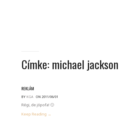
Címke:
michael jackson
REKLÁM
BY
KGA
ON 2011/06/01
Régi, de jópofa! 🙂
Keep Reading →