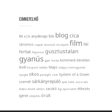
CIMKEFELHŐ
blog
cica
bio
86
anyáknapi
ACTA
film
fél
citromos
csapat
disznóól
elcsépelt
gusztustalan
férfiak
főgonosz
gyanús
komment
kéretlen
gyár
hurka
levél
Maps
központ
leállás
mágus
méregpohár
okos
System of a Down
nyugta
parlagfű
rösti
sárkányrepülő
szemét
tyúk
több
uncsi
van
zacskó
étkezés
Vidács Anett
vétlen
Ági
áporodott
őrült
ígéret
útépítés