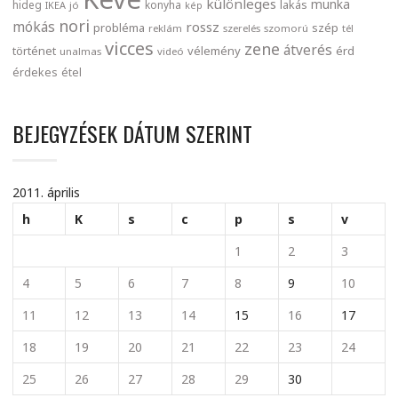
különleges
munka
lakás
hideg
konyha
IKEA
jó
kép
nori
mókás
rossz
probléma
szép
reklám
szerelés
szomorú
tél
vicces
zene
átverés
történet
vélemény
érd
unalmas
videó
érdekes
étel
BEJEGYZÉSEK DÁTUM SZERINT
2011. április
h
K
s
c
p
s
v
1
2
3
4
5
6
7
8
9
10
11
12
13
14
15
16
17
18
19
20
21
22
23
24
25
26
27
28
29
30