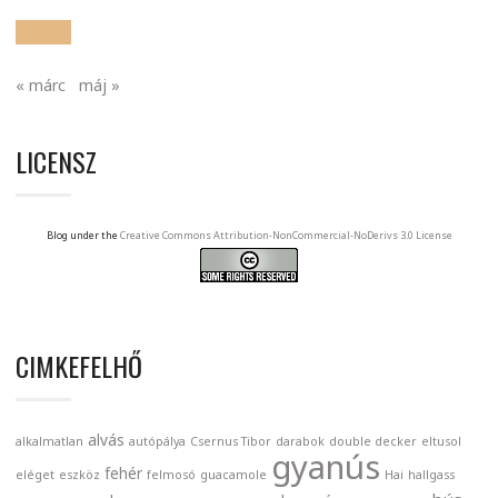
« márc
máj »
LICENSZ
Blog under the
Creative Commons Attribution-NonCommercial-NoDerivs 3.0 License
CIMKEFELHŐ
alvás
alkalmatlan
autópálya
Csernus Tibor
darabok
double decker
eltusol
gyanús
fehér
eléget
eszköz
felmosó
guacamole
Hai
hallgass