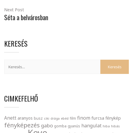
Next Post
Séta a belvárosban
KERESÉS
CIMKEFELHŐ
finom
Anett
furcsa
fénykép
aranyos
busz
film
ciki
drága
ebéd
fényképezés
gabo
hangulat
gomba
gyanús
hiba
hibás
Keve