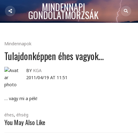
MINDENNAPI
GONDOLATMORZSÁK
Mindennapok
Tulajdonképpen éhes vagyok…
BY
KGA
2011/04/19 AT 11:51
… vagy mi a pék!
éhes
,
éhség
You May Also Like