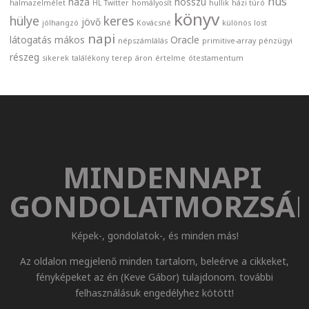
hús
haza
hosszú
halmazelmélet
HL Twitter
homályosít
hullik
házi túró
könyv
hülye
keres
jövő
jólhangzó
Kovácsné
különös
lost
napi
látogatás
mákos
Oracle
népszámlálás
primitive-array
pénzügyi
részeg
sikerek
találékony
terep
áron
értelme
ótestamentum
MINDENNAPI
GONDOLATMORZSÁ
Képek-, gondolatok-, és minden más!
Az oldalon megjelenő minden tartalom, beleérve a cikkeket,
fényképeket az én (Keve Gábor) tulajdonom. további
felhasználásuk engedélyhez kötött!