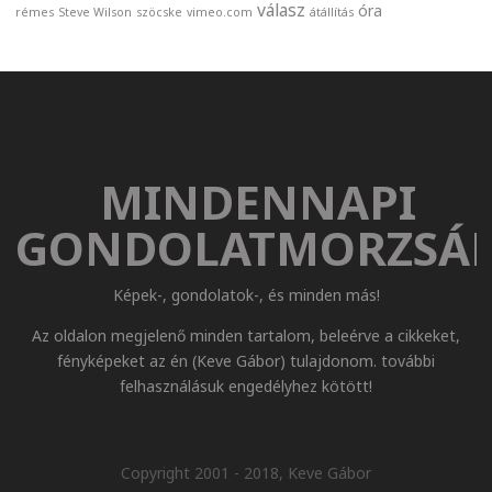
válasz
óra
rémes
Steve Wilson
szöcske
vimeo.com
átállítás
MINDENNAPI
GONDOLATMORZSÁ
Képek-, gondolatok-, és minden más!
Az oldalon megjelenő minden tartalom, beleérve a cikkeket,
fényképeket az én (Keve Gábor) tulajdonom. további
felhasználásuk engedélyhez kötött!
Copyright 2001 - 2018, Keve Gábor