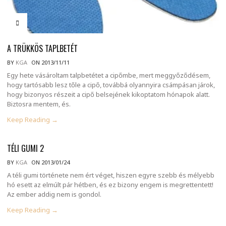
A TRÜKKÖS TAPLBETÉT
BY
KGA
ON 2013/11/11
Egy hete vásároltam talpbetétet a cipőmbe, mert meggyőződésem,
hogy tartósabb lesz tőle a cipő, továbbá olyannyira csámpásan járok,
hogy bizonyos részeit a cipő belsejének kikoptatom hónapok alatt.
Biztosra mentem, és.
Keep Reading →
TÉLI GUMI 2
BY
KGA
ON 2013/01/24
A téli gumi története nem ért véget, hiszen egyre szebb és mélyebb
hó esett az elmúlt pár hétben, és ez bizony engem is megrettentett!
Az ember addig nem is gondol.
Keep Reading →