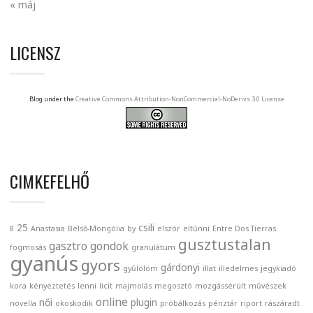
« máj
LICENSZ
Blog under the
Creative Commons Attribution-NonCommercial-NoDerivs 3.0 License
CIMKEFELHŐ
25
csili
8
Anastasia
Belső-Mongólia
by
elszór
eltűnni
Entre Dos Tierras
gusztustalan
gasztro
gondok
fogmosás
granulátum
gyanús
gyors
gárdonyi
gyűlölöm
illat
illedelmes
jegykiadó
kora
kényeztetés
lenni
licit
majmolás
megosztó
mozgássérült
művészek
online
női
plugin
novella
okoskodik
próbálkozás
pénztár
riport
rászáradt