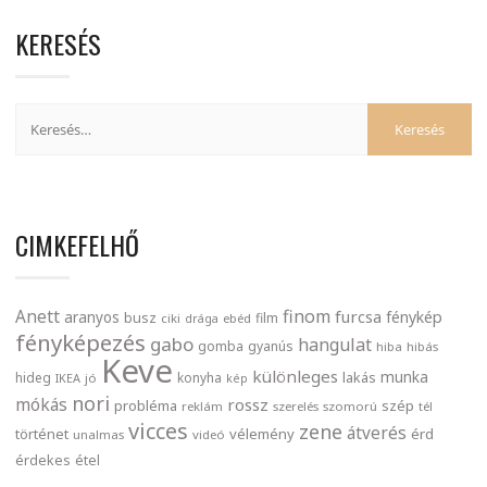
KERESÉS
CIMKEFELHŐ
finom
Anett
furcsa
fénykép
aranyos
busz
film
ciki
drága
ebéd
fényképezés
gabo
hangulat
gomba
gyanús
hiba
hibás
Keve
különleges
munka
lakás
hideg
konyha
IKEA
jó
kép
nori
mókás
rossz
probléma
szép
reklám
szerelés
szomorú
tél
vicces
zene
átverés
történet
vélemény
érd
unalmas
videó
érdekes
étel