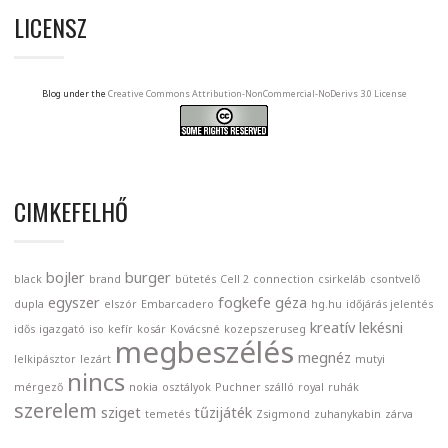
LICENSZ
Blog under the
Creative Commons Attribution-NonCommercial-NoDerivs 3.0 License
CIMKEFELHŐ
bojler
burger
black
brand
bütetés
Cell 2
connection
csirkeláb
csontvelő
egyszer
fogkefe
géza
dupla
elszór
Embarcadero
hg.hu
időjárás jelentés
kreatív
lekésni
idős
igazgató
iso
kefír
kosár
Kovácsné
kozepszeruseg
megbeszélés
megnéz
lelkipásztor
lezárt
mutyi
nincs
mérgező
nokia
osztályok
Puchner szálló
royal
ruhák
szerelem
sziget
tűzijáték
temetés
Zsigmond
zuhanykabin
zárva