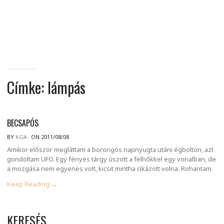
MINDENNAPI
GONDOLATMORZSÁK
Címke:
lámpás
BECSAPÓS
BY
KGA
ON 2011/08/08
Amikor először megláttam a borongós napnyugta utáni égbolton, azt
gondoltam UFO. Egy fényes tárgy úszott a felhőkkel egy vonalban, de
a mozgása nem egyenes volt, kicsit mintha cikázott volna. Rohantam.
Keep Reading →
KERESÉS