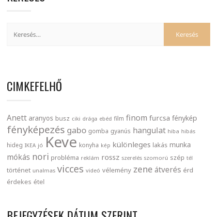
CIMKEFELHŐ
finom
Anett
furcsa
fénykép
aranyos
busz
film
ciki
drága
ebéd
fényképezés
gabo
hangulat
gomba
gyanús
hiba
hibás
Keve
különleges
munka
lakás
hideg
konyha
IKEA
jó
kép
nori
mókás
rossz
probléma
szép
reklám
szerelés
szomorú
tél
vicces
zene
átverés
történet
vélemény
érd
unalmas
videó
érdekes
étel
BEJEGYZÉSEK DÁTUM SZERINT