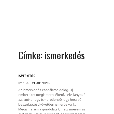
Címke:
ismerkedés
ISMERKEDÉS
BY
KGA
ON 2011/10/16
Az ismerkedés csodálatos dolog. Új
embereket megismerni éltető. Felvillanyozó
az, amikor egy ismeretlenből egy hosszú
beszélgetést követően ismerős válik.
Megismerem a gondolatait, megismerem az
életének kicsiny villanásait, és megismerem