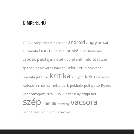
CIMKEFELHŐ
android
angry
79
ACI
Alejandro Amenábar
arrival
barátok
bunkó
autómata
btel
busz hatalmas
csodák palotája
felület
diesel klub
ellenőr
fűszer
helytelen
gazdag
géplakatos
hacker
hígbevonó
kritika
kék
hócsata
juhtúró
kunyhó
késő este
kölcsön
marha
nokia
park
pokhalo
puli
putto
Rezes
rizs
steak
kabócamajom
s verseny
szupi.net
szép
vacsora
sütőtök
törvény
vendégség
zöld lombszöcske