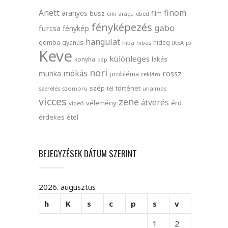
finom
Anett
aranyos
busz
film
ciki
drága
ebéd
fényképezés
gabo
furcsa
fénykép
hangulat
gomba
gyanús
hideg
hiba
hibás
IKEA
jó
Keve
különleges
lakás
konyha
kép
nori
mókás
rossz
munka
probléma
reklám
szép
történet
szerelés
szomorú
tél
unalmas
vicces
zene
átverés
vélemény
érd
videó
érdekes
étel
BEJEGYZÉSEK DÁTUM SZERINT
2026. augusztus
h
K
s
c
p
s
v
1
2