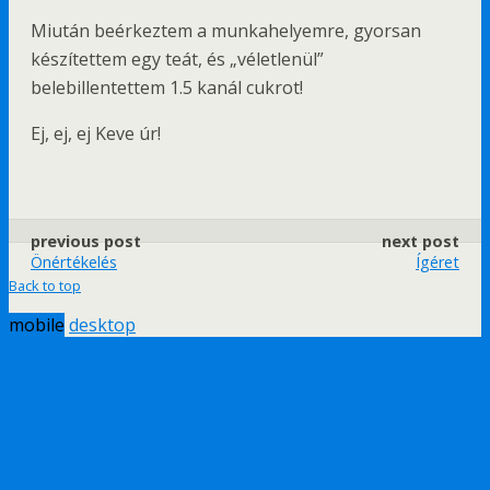
Miután beérkeztem a munkahelyemre, gyorsan
készítettem egy teát, és „véletlenül”
belebillentettem 1.5 kanál cukrot!
Ej, ej, ej Keve úr!
previous post
next post
Önértékelés
Ígéret
Back to top
mobile
desktop