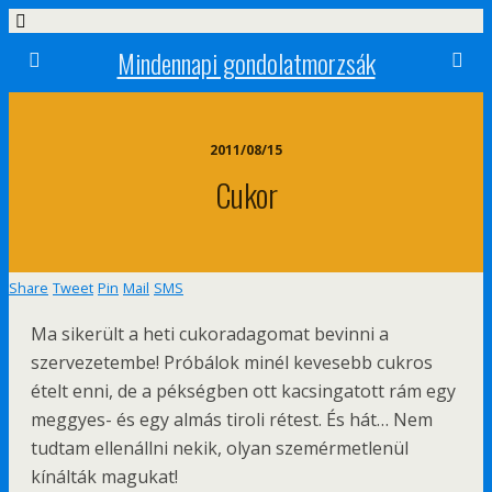
Mindennapi gondolatmorzsák
2011/08/15
Cukor
Share
Tweet
Pin
Mail
SMS
Ma sikerült a heti cukoradagomat bevinni a
szervezetembe! Próbálok minél kevesebb cukros
ételt enni, de a pékségben ott kacsingatott rám egy
meggyes- és egy almás tiroli rétest. És hát… Nem
tudtam ellenállni nekik, olyan szemérmetlenül
kínálták magukat!