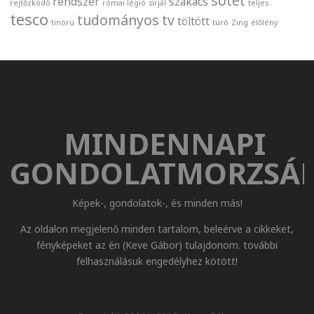
sötét
rendszer
szakács
rejtőzködő
római légió
sirjál
teljes
tesco
tudományos
tv
töltött
tinórú
túró
Zing
élőlény
MINDENNAPI
GONDOLATMORZSÁ
Képek-, gondolatok-, és minden más!
Az oldalon megjelenő minden tartalom, beleérve a cikkeket,
fényképeket az én (Keve Gábor) tulajdonom. további
felhasználásuk engedélyhez kötött!