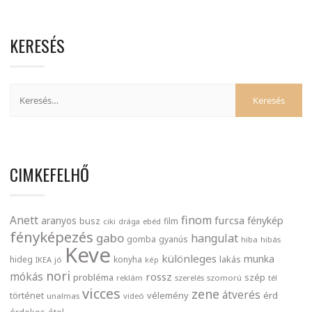
KERESÉS
CIMKEFELHŐ
finom
Anett
furcsa
fénykép
aranyos
busz
film
ciki
drága
ebéd
fényképezés
gabo
hangulat
gomba
gyanús
hiba
hibás
Keve
különleges
munka
lakás
hideg
konyha
IKEA
jó
kép
nori
mókás
rossz
probléma
szép
reklám
szerelés
szomorú
tél
vicces
zene
átverés
történet
vélemény
érd
unalmas
videó