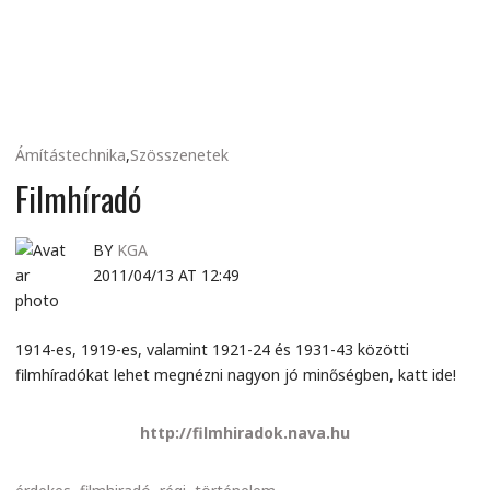
MINDENNAPI
GONDOLATMORZSÁK
Ámítástechnika
,
Szösszenetek
Filmhíradó
BY
KGA
2011/04/13 AT 12:49
1914-es, 1919-es, valamint 1921-24 és 1931-43 közötti
filmhíradókat lehet megnézni nagyon jó minőségben, katt ide!
http://filmhiradok.nava.hu