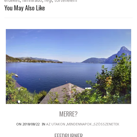
érdekes
,
filmhiradó
,
régi
,
történelem
You May Also Like
MERRE?
ON 2018/08/22
IN
AZ UTAKON
,
MINDENNAPOK
,
SZÖSSZENETEK
FEEDBURNER