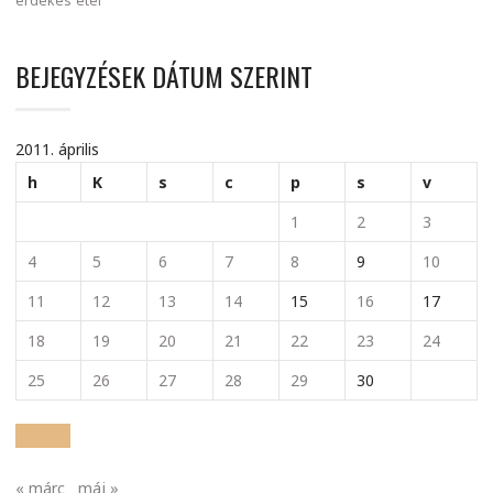
érdekes
étel
BEJEGYZÉSEK DÁTUM SZERINT
2011. április
h
K
s
c
p
s
v
1
2
3
4
5
6
7
8
9
10
11
12
13
14
15
16
17
18
19
20
21
22
23
24
25
26
27
28
29
30
« márc
máj »