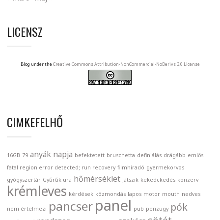
LICENSZ
Blog under the
Creative Commons Attribution-NonCommercial-NoDerivs 3.0 License
CIMKEFELHŐ
anyák napja
16GB
79
befektetett
bruschetta
definiálás
drágább
emlős
fatal region error detected; run recovery
filmhiradó
gyermekorvos
hőmérséklet
gyógyszertár
Gyűrűk ura
játszik
kekedckedés
konzerv
krémleves
kérdések
közmondás
lapos
motor
mouth
nedves
panel
pancser
pók
nem értelmezi
pub
pénzügy