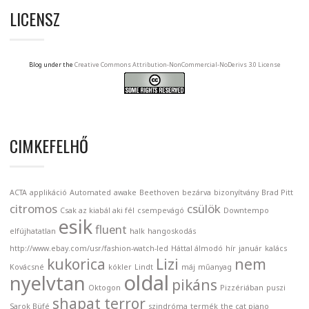
LICENSZ
Blog under the
Creative Commons Attribution-NonCommercial-NoDerivs 3.0 License
CIMKEFELHŐ
ACTA
applikáció
Automated
awake
Beethoven
bezárva
bizonyítvány
Brad Pitt
citromos
csülök
Csak az kiabál aki fél
csempevágó
Downtempo
esik
fluent
elfújhatatlan
halk
hangoskodás
http://www.ebay.com/usr/fashion-watch-led
Háttal álmodó
hír
január
kalács
kukorica
Lizi
nem
Kovácsné
kókler
Lindt
máj
műanyag
oldal
nyelvtan
pikáns
Oktogon
Pizzériában
puszi
shapat terror
Sarok Büfé
szindróma
termék
the cat piano