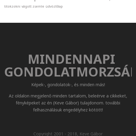
titokzokni
vágott zsemle
üdvözlőlap
MINDENNAPI
GONDOLATMORZSÁ
Képek-, gondolatok-, és minden más!
Az oldalon megjelenő minden tartalom, beleérve a cikkeket,
fényképeket az én (Keve Gábor) tulajdonom. további
felhasználásuk engedélyhez kötött!
Copyright 2001 - 2018, Keve Gábor