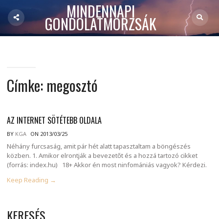
MINDENNAPI
GONDOLATMORZSÁK
Címke:
megosztó
AZ INTERNET SÖTÉTEBB OLDALA
BY
KGA
ON 2013/03/25
Néhány furcsaság, amit pár hét alatt tapasztaltam a böngészés
közben. 1. Amikor elrontják a bevezetőt és a hozzá tartozó cikket
(forrás: index.hu) 18+ Akkor én most ninfomániás vagyok? Kérdezi.
Keep Reading →
KERESÉS