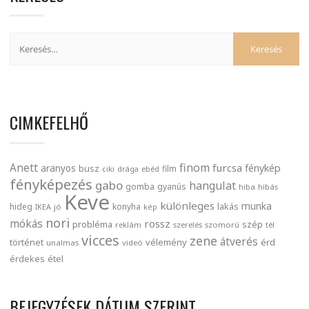
CIMKEFELHŐ
finom
Anett
furcsa
fénykép
aranyos
busz
film
ciki
drága
ebéd
fényképezés
gabo
hangulat
gomba
gyanús
hiba
hibás
Keve
különleges
munka
lakás
hideg
konyha
IKEA
jó
kép
nori
mókás
rossz
probléma
szép
reklám
szerelés
szomorú
tél
vicces
zene
átverés
történet
vélemény
érd
unalmas
videó
érdekes
étel
BEJEGYZÉSEK DÁTUM SZERINT