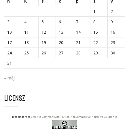
h
K
s
c
p
s
v
1
2
3
4
5
6
7
8
9
10
11
12
13
14
15
16
17
18
19
20
21
22
23
24
25
26
27
28
29
30
31
« máj
LICENSZ
Blog under the
Creative Commons Attribution-NonCommercial-NoDerivs 3.0 License