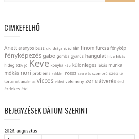
CIMKEFELHŐ
finom
Anett
furcsa
fénykép
aranyos
busz
film
ciki
drága
ebéd
fényképezés
gabo
hangulat
gomba
gyanús
hiba
hibás
Keve
különleges
munka
lakás
hideg
konyha
IKEA
jó
kép
nori
mókás
rossz
probléma
szép
reklám
szerelés
szomorú
tél
vicces
zene
átverés
történet
vélemény
érd
unalmas
videó
érdekes
étel
BEJEGYZÉSEK DÁTUM SZERINT
2026. augusztus