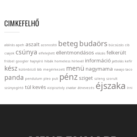
CIMKEFELHŐ
beteg
budaörs
aszalt
aláírás
apeh
azonosító
búcsúzás
cib
csúnya
ellentmondásos
felkerült
csajok
elfelejtett
elázás
információ
fröbel
googler
hajnyíró
hibák
homeless
hírlevél
jattolás
kefír
kész
menü
nagymama
különböző
láb
megérkezett
navajo taco
pénz
panda
sziget
pendulum
pleo
puli
szleng
szorult
éjszaka
túl kevés
szúnyogírtó
vizipisztoly
zivatar
átnevezés
írni