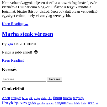
Nem voltam/vagyok teljesen tisztába a bisztró fogalmával, ezért
idézném a Culinaricum blog -ot: Először is tegyük rendbe a
fogalmat: bisztró (bistro, bistrot, быстро) alatt olyan vendéglátó
egységet értünk, mely viszonylag szerényebb.
Keep Reading →
Marha steak véresen
By
kga
On 2011/04/01
Nincs is jobb ennél! 🙂
Keep Reading →
Keresés
Keresés:
Cimkefelhő
Anett
finom
furcsa
fénykép
aranyos
busz
film
ciki
drága
ebéd
fényképezés
gabo
hangulat
gomba
gyanús
hiba
hibás
hideg
IKEA
jó