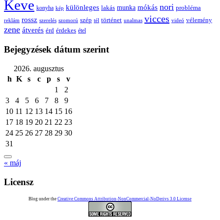
Keve
nori
különleges
mókás
munka
probléma
lakás
konyha
kép
vicces
rossz
szép
vélemény
történet
reklám
szerelés
szomorú
tél
unalmas
videó
zene
átverés
érd
érdekes
étel
Bejegyzések dátum szerint
2026. augusztus
h
K
s
c
p
s
v
1
2
3
4
5
6
7
8
9
10
11
12
13
14
15
16
17
18
19
20
21
22
23
24
25
26
27
28
29
30
31
« máj
Licensz
Blog under the
Creative Commons Attribution-NonCommercial-NoDerivs 3.0 License