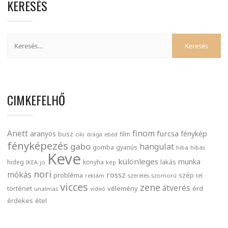
KERESÉS
CIMKEFELHŐ
finom
Anett
furcsa
fénykép
aranyos
busz
film
ciki
drága
ebéd
fényképezés
gabo
hangulat
gomba
gyanús
hiba
hibás
Keve
különleges
munka
lakás
hideg
konyha
IKEA
jó
kép
nori
mókás
rossz
probléma
szép
reklám
szerelés
szomorú
tél
vicces
zene
átverés
történet
vélemény
érd
unalmas
videó
érdekes
étel