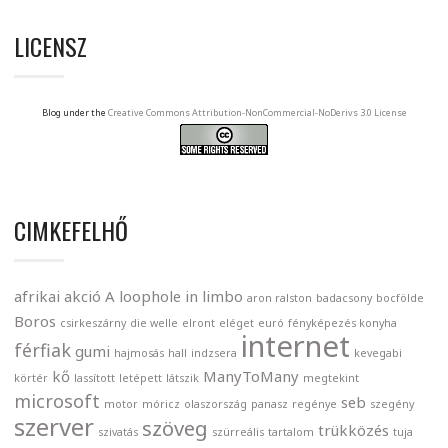
LICENSZ
Blog under the
Creative Commons Attribution-NonCommercial-NoDerivs 3.0 License
CIMKEFELHŐ
afrikai
akció
A loophole in limbo
aron ralston
badacsony
bocfölde
Boros
csirkeszárny
die welle
elront
eléget
euró
fényképezés konyha
internet
férfiak
gumi
hajmosás
hall
indzsera
kevegabi
kő
ManyToMany
körtér
lassított
letépett
látszik
megtekint
microsoft
seb
motor
móricz
olaszország
panasz
regénye
szegény
szerver
szöveg
trükközés
szivatás
szürreális
tartalom
tuja