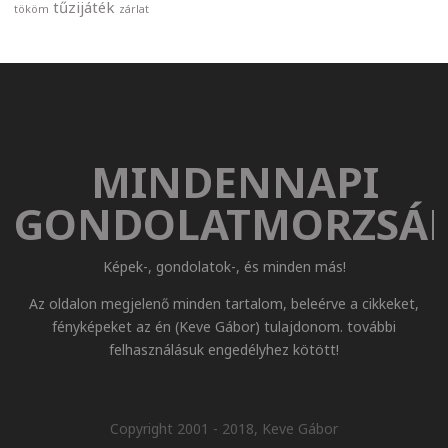
tűzijáték
tököm
zárlat
MINDENNAPI
GONDOLATMORZSÁ
Képek-, gondolatok-, és minden más!
Az oldalon megjelenő minden tartalom, beleérve a cikkeket,
fényképeket az én (Keve Gábor) tulajdonom. további
felhasználásuk engedélyhez kötött!
Copyright 2001 - 2018, Keve Gábor