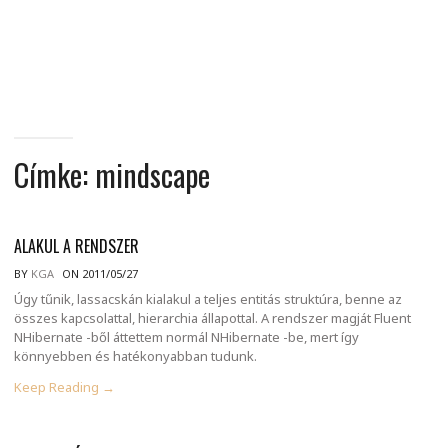
MINDENNAPI
GONDOLATMORZSÁK
Címke:
mindscape
ALAKUL A RENDSZER
BY
KGA
ON 2011/05/27
Úgy tűnik, lassacskán kialakul a teljes entitás struktúra, benne az
összes kapcsolattal, hierarchia állapottal. A rendszer magját Fluent
NHibernate -ből áttettem normál NHibernate -be, mert így
könnyebben és hatékonyabban tudunk.
Keep Reading →