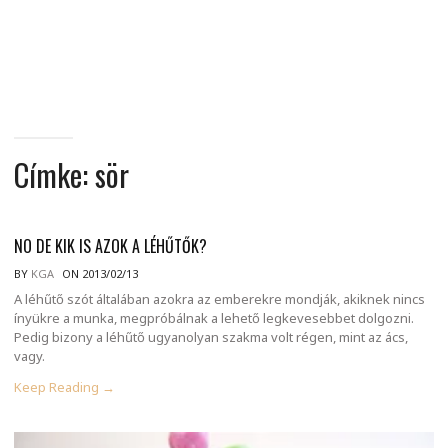
MINDENNAPI
GONDOLATMORZSÁK
Címke:
sör
NO DE KIK IS AZOK A LÉHŰTŐK?
BY
KGA
ON 2013/02/13
A léhűtő szót általában azokra az emberekre mondják, akiknek nincs
ínyükre a munka, megpróbálnak a lehető legkevesebbet dolgozni.
Pedig bizony a léhűtő ugyanolyan szakma volt régen, mint az ács,
vagy.
Keep Reading →