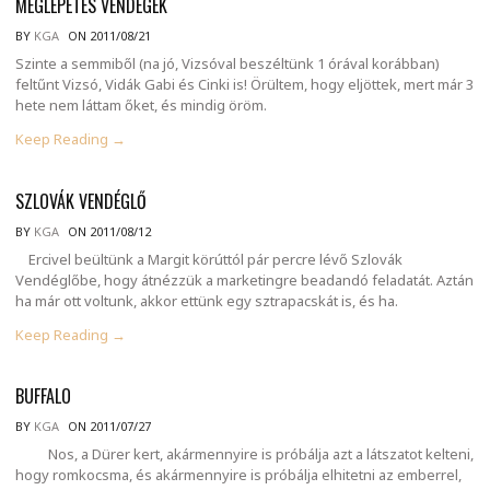
MEGLEPETÉS VENDÉGEK
BY
KGA
ON 2011/08/21
Szinte a semmiből (na jó, Vizsóval beszéltünk 1 órával korábban)
feltűnt Vizsó, Vidák Gabi és Cinki is! Örültem, hogy eljöttek, mert már 3
hete nem láttam őket, és mindig öröm.
Keep Reading →
SZLOVÁK VENDÉGLŐ
BY
KGA
ON 2011/08/12
Ercivel beültünk a Margit körúttól pár percre lévő Szlovák
Vendéglőbe, hogy átnézzük a marketingre beadandó feladatát. Aztán
ha már ott voltunk, akkor ettünk egy sztrapacskát is, és ha.
Keep Reading →
BUFFALO
BY
KGA
ON 2011/07/27
Nos, a Dürer kert, akármennyire is próbálja azt a látszatot kelteni,
hogy romkocsma, és akármennyire is próbálja elhitetni az emberrel,