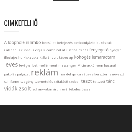
CIMKEFELHŐ
A loophole in limbo
becsület
befejezés
beskatulyázás
bukósisak
fenyegető
Callicebus cupreus
cigizik
combinat.at
Csatlós
csípés
gyógyít
köhögés
lemaradtam
illeslajos.hu
kiskecske
kiábrándult
képeslap
leves
levágva
lost
mellé ment
messenger
Micimackó
nem használ
reklám
pakolás
pályázat
riva del garda
ráday
sikersztori
s növeszt
teszt
tánc
still flame
szegény
szemetelés
szitakötő
szobor
tetszett
vidák zsolt
zuhanykabin
áron
évértékelés
össze