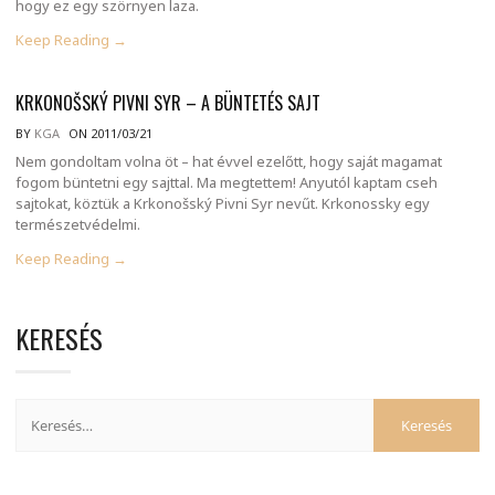
hogy ez egy szörnyen laza.
Keep Reading →
KRKONOŠSKÝ PIVNI SYR – A BÜNTETÉS SAJT
BY
KGA
ON 2011/03/21
Nem gondoltam volna öt – hat évvel ezelőtt, hogy saját magamat
fogom büntetni egy sajttal. Ma megtettem! Anyutól kaptam cseh
sajtokat, köztük a Krkonošský Pivni Syr nevűt. Krkonossky egy
természetvédelmi.
Keep Reading →
KERESÉS