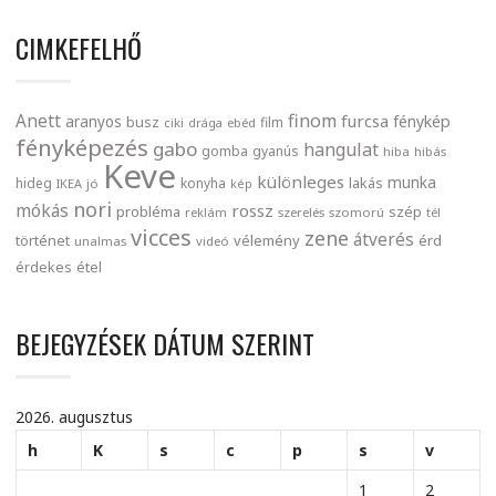
CIMKEFELHŐ
finom
Anett
furcsa
fénykép
aranyos
busz
film
ciki
drága
ebéd
fényképezés
gabo
hangulat
gomba
gyanús
hiba
hibás
Keve
különleges
munka
lakás
hideg
konyha
IKEA
jó
kép
nori
mókás
rossz
probléma
szép
reklám
szerelés
szomorú
tél
vicces
zene
átverés
történet
vélemény
érd
unalmas
videó
érdekes
étel
BEJEGYZÉSEK DÁTUM SZERINT
2026. augusztus
h
K
s
c
p
s
v
1
2