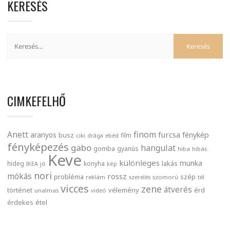
KERESÉS
CIMKEFELHŐ
finom
Anett
furcsa
fénykép
aranyos
busz
film
ciki
drága
ebéd
fényképezés
gabo
hangulat
gomba
gyanús
hiba
hibás
Keve
különleges
munka
lakás
hideg
konyha
IKEA
jó
kép
nori
mókás
rossz
probléma
szép
reklám
szerelés
szomorú
tél
vicces
zene
átverés
történet
vélemény
érd
unalmas
videó
érdekes
étel