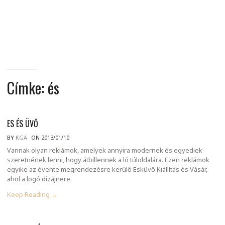
MINDENNAPI
GONDOLATMORZSÁK
Címke:
és
ES ÉS ÜVŐ
BY
KGA
ON 2013/01/10
Vannak olyan reklámok, amelyek annyira modernek és egyediek
szeretnének lenni, hogy átbillennek a ló túloldalára. Ezen reklámok
egyike az évente megrendezésre kerülő Esküvő Kiállítás és Vásár,
ahol a logó dizájnere.
Keep Reading →