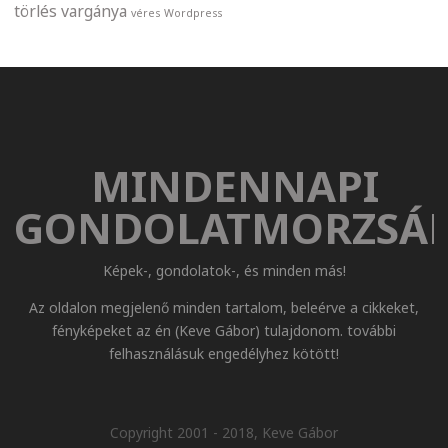
törlés
vargánya
véres
Wordpress
MINDENNAPI
GONDOLATMORZSÁ
Képek-, gondolatok-, és minden más!
Az oldalon megjelenő minden tartalom, beleérve a cikkeket,
fényképeket az én (Keve Gábor) tulajdonom. további
felhasználásuk engedélyhez kötött!
Copyright 2001 - 2018, Keve Gábor