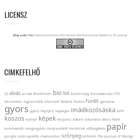
LICENSZ
Blog under the
Creative Commons Attribution-NonCommercial-NoDerivs 3.0 License
CIMKEFELHŐ
bio
alvás
bit
22
arrival
Beethoven
borbíróság
borotvákozás
CTO
fürdő
december
egyszerűbb
elveszett
fiatalok
fontos
garnacia
gyors
imádkozósáska
gyűrű
hajnyíró
hajvágás
kefír
koszos
képek
kumpli
kézpénz
kőkert
lukundoo
lábos
lélek
papír
kommandó
megjegyzés
megrendelő
mesterek
otthagytam
szőnyeg
pörgős
restrospektív
rownumber
terhelés
The pursuit of Vikings