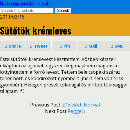
Mindennapi gondolatmorzsák
2011/03/16
Sütőtök krémleves
Share
Tweet
Pin
Mail
SMS
Este sütőtök krémlevest készítettem. Közben kétszer
elvágtam az ujjamat, egyszer meg majdnem magamra
löttyintettem a forró levest. Tettem bele csopaki száraz
fehér bort, és kandírozott gyömbért (mert nem volt friss
gyömbér!). Hidegen préselt tökolajjal és pirított tökmaggal
tálaltam. 🙂
Previous Post
Délelőtt, Nórival
Next Post
Reggel