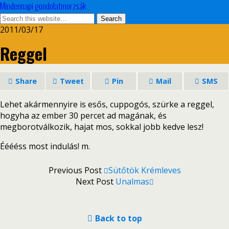
Mindennapi gondolatmorzsák
2011/03/17
Reggel
Share
Tweet
Pin
Mail
SMS
Lehet akármennyire is esős, cuppogós, szürke a reggel,
hogyha az ember 30 percet ad magának, és
megborotválkozik, hajat mos, sokkal jobb kedve lesz!
Ééééss most indulás! m.
Previous Post
Sütőtök Krémleves
Next Post
Unalmas
Back to top