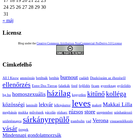
17
18
19
20
21
22
23
24
25
26
27
28
29
30
31
« máj
Licensz
Blog under the
Creative Commons Attribution-NonCommercial-NoDerivs 3.0 License
Cimkefelhő
burnout
All I Know
ammóniás
betiltsák
betiltás
családi
Diszkószám az éhezésről
ellenőrzés
Entre Dos Tierras
falatkák
feed
fejlődés
ficam
gyereknap
gyűrődés
házilag
kitűnő
kolléga
homoszexuális
hg.hu
kegyetlen
leves
közösségi
lekvár
Makkai Lilla
laminált
lelkipásztor
makett
rúzsos
store
megbánás
mukka
művészek
pácolás
rézkarc
szeptember
színhatározó
sárkányrepülő
Verona
születésnapra
trambulin
vad
visszaemlékezés
vásár
öregek
Mindennapi gondolatmorzsák