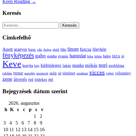
Keep Reading →
Keresés
Keresés:
Cimkefelhő
Anett
finom
furcsa
fénykép
aranyos
busz
film
ciki
drága
ebéd
fényképezés
gabo
hangulat
gomba
gyanús
hiba
hibás
hideg
IKEA
jó
Keve
nori
különleges
mókás
munka
probléma
lakás
konyha
kép
vicces
rossz
szép
vélemény
történet
reklám
szerelés
szomorú
tél
unalmas
videó
zene
átverés
érd
érdekes
étel
Bejegyzések dátum szerint
2026. augusztus
h
K
s
c
p
s
v
1
2
3
4
5
6
7
8
9
10
11
12
13
14
15
16