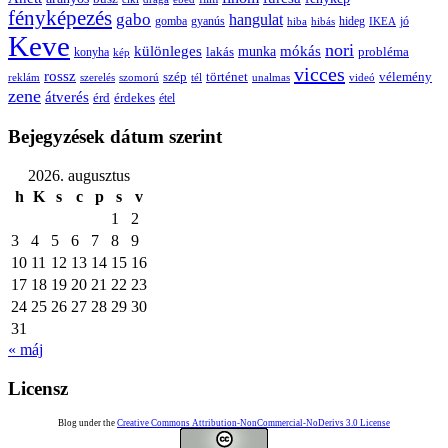
fényképezés
gabo
hangulat
gomba
gyanús
hiba
hibás
hideg
IKEA
jó
Keve
nori
különleges
mókás
munka
probléma
lakás
konyha
kép
vicces
rossz
szép
vélemény
történet
reklám
szerelés
szomorú
tél
unalmas
videó
zene
átverés
érd
érdekes
étel
Bejegyzések dátum szerint
2026. augusztus
h
K
s
c
p
s
v
1
2
3
4
5
6
7
8
9
10
11
12
13
14
15
16
17
18
19
20
21
22
23
24
25
26
27
28
29
30
31
« máj
Licensz
Blog under the
Creative Commons Attribution-NonCommercial-NoDerivs 3.0 License