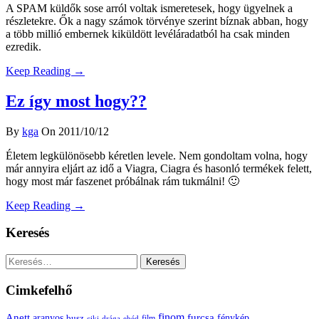
A SPAM küldők sose arról voltak ismeretesek, hogy ügyelnek a
részletekre. Ők a nagy számok törvénye szerint bíznak abban, hogy
a több millió embernek kiküldött levéláradatból ha csak minden
ezredik.
Keep Reading →
Ez így most hogy??
By
kga
On 2011/10/12
Életem legkülönösebb kéretlen levele. Nem gondoltam volna, hogy
már annyira eljárt az idő a Viagra, Ciagra és hasonló termékek felett,
hogy most már faszenet próbálnak rám tukmálni! 🙂
Keep Reading →
Keresés
Keresés:
Cimkefelhő
Anett
finom
furcsa
fénykép
aranyos
busz
film
ciki
drága
ebéd