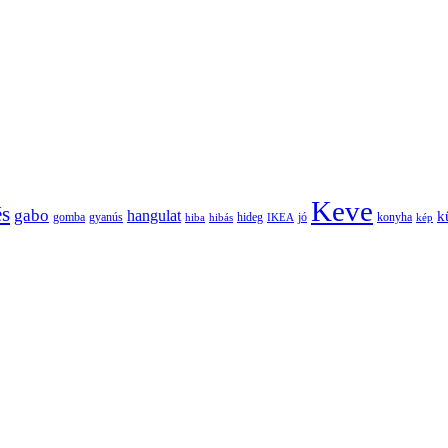
Keve
és
gabo
hangulat
k
gomba
gyanús
hiba
hibás
hideg
IKEA
jó
konyha
kép