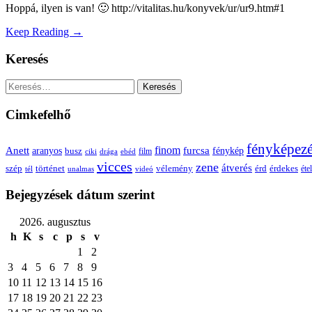
Hoppá, ilyen is van! 🙂 http://vitalitas.hu/konyvek/ur/ur9.htm#1
Keep Reading →
Keresés
Keresés:
Cimkefelhő
fényképez
Anett
finom
furcsa
fénykép
aranyos
busz
film
ciki
drága
ebéd
vicces
zene
átverés
szép
vélemény
érd
történet
érdekes
étel
tél
unalmas
videó
Bejegyzések dátum szerint
2026. augusztus
h
K
s
c
p
s
v
1
2
3
4
5
6
7
8
9
10
11
12
13
14
15
16
17
18
19
20
21
22
23