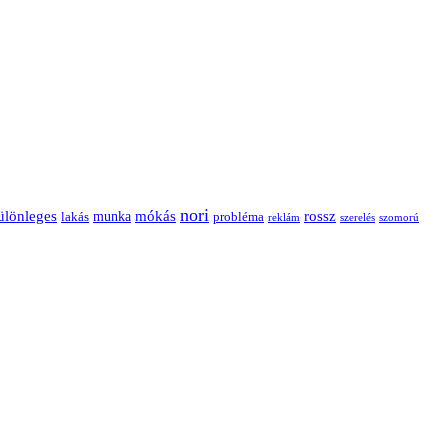
nori
ülönleges
mókás
rossz
munka
probléma
lakás
reklám
szerelés
szomorú