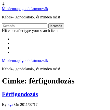
╄
Mindennapi gondolatmorzsák
Képek-, gondolatok-, és minden más!
Keresés:
Hit enter after type your search item
Mindennapi gondolatmorzsák
Képek-, gondolatok-, és minden más!
Címke:
férfigondozás
Férfigondozás
By
kga
On 2011/07/17