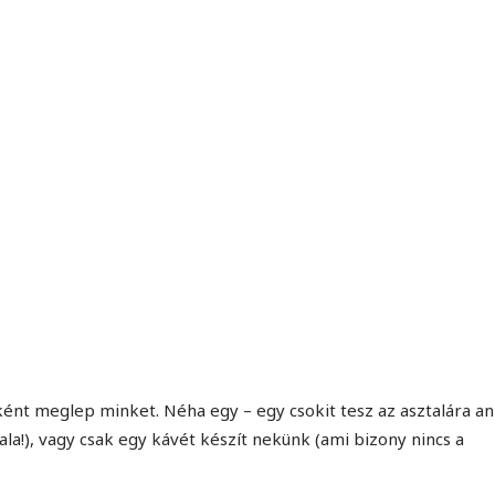
MINDENNAPI GONDOLATMORZSÁK
Képek-, gondolatok-, és minden más!
ként meglep minket. Néha egy – egy csokit tesz az asztalára an
la!), vagy csak egy kávét készít nekünk (ami bizony nincs a