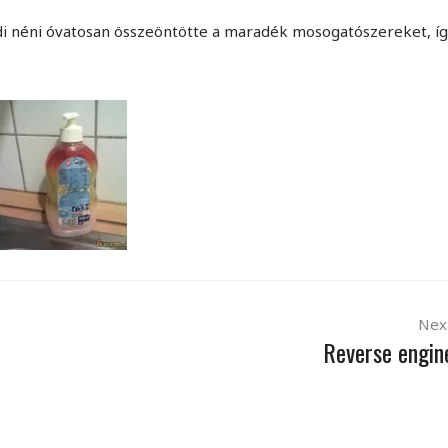
i néni óvatosan összeöntötte a maradék mosogatószereket, í
Nex
Reverse engin