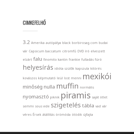
CIMKEFELHŐ
3.2
Amerika
autópálya
black
borbirosag.com
budai
vár
Capsicum baccatum
citromfű
DVD író
elveszett
falu
elzárt
finomito kantin
frankie
fulladás
fúró
helyesírás
idióta szülők
kapszula
kitörés
mexikói
kovászos
képmutató
leül
lost
menni
muffin
minőség nulla
normális
piramis
nyomasztó
piknik
saját ötlet
szigetelés
tábla
semmi
sous vide
vad
vár
véres
Érsek
átállítás
örömóda
ötödik
újfajta