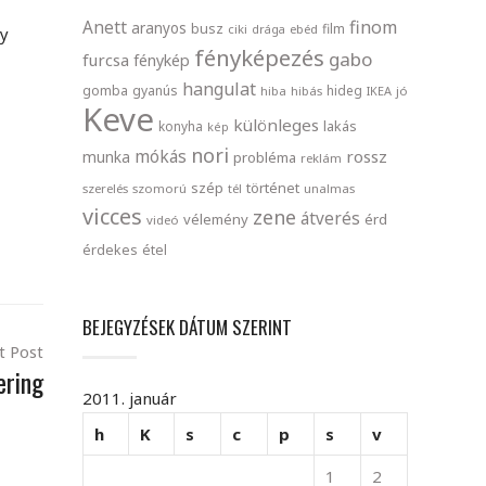
finom
Anett
aranyos
busz
film
ciki
drága
ebéd
gy
fényképezés
gabo
furcsa
fénykép
hangulat
gomba
gyanús
hideg
hiba
hibás
IKEA
jó
Keve
különleges
lakás
konyha
kép
nori
mókás
rossz
munka
probléma
reklám
szép
történet
szerelés
szomorú
tél
unalmas
vicces
zene
átverés
vélemény
érd
videó
érdekes
étel
BEJEGYZÉSEK DÁTUM SZERINT
t Post
ering
2011. január
h
K
s
c
p
s
v
1
2