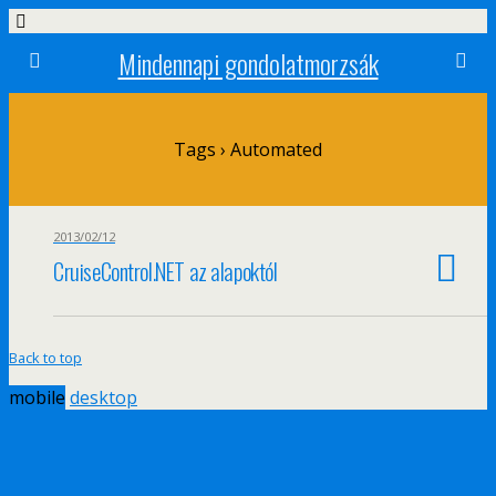
Mindennapi gondolatmorzsák
Tags › Automated
2013/02/12
CruiseControl.NET az alapoktól
Back to top
mobile
desktop