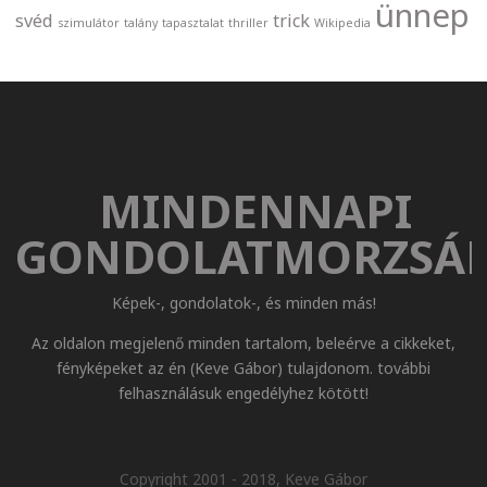
ünnep
svéd
trick
szimulátor
talány
tapasztalat
thriller
Wikipedia
MINDENNAPI
GONDOLATMORZSÁ
Képek-, gondolatok-, és minden más!
Az oldalon megjelenő minden tartalom, beleérve a cikkeket,
fényképeket az én (Keve Gábor) tulajdonom. további
felhasználásuk engedélyhez kötött!
Copyright 2001 - 2018, Keve Gábor