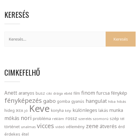
KERESÉS
CIMKEFELHŐ
finom
Anett
furcsa
fénykép
aranyos
busz
film
ciki
drága
ebéd
fényképezés
gabo
hangulat
gomba
gyanús
hiba
hibás
Keve
különleges
munka
lakás
hideg
konyha
IKEA
jó
kép
nori
mókás
rossz
probléma
szép
reklám
szerelés
szomorú
tél
vicces
zene
átverés
történet
vélemény
érd
unalmas
videó
érdekes
étel