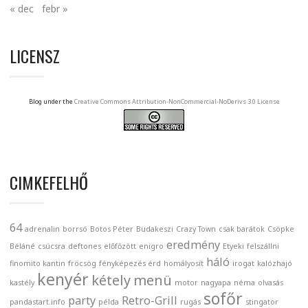
« dec
febr »
LICENSZ
Blog under the
Creative Commons Attribution-NonCommercial-NoDerivs 3.0 License
CIMKEFELHŐ
64
adrenalin
borrsó
Botos Péter
Budakeszi
Crazy Town
csak barátok
Csöpke
eredmény
Béláné
csúcsra
deftones
előfőzött
enigro
Etyeki
felszállni
háló
finomito kantin
fröcsög
fényképezés érd
homályosít
irogat
kalózhajó
kenyér
kétely
menü
kastély
motor
nagyapa
néma
olvasás
sofőr
party
Retro-Grill
pandastart.info
példa
rugás
stingator