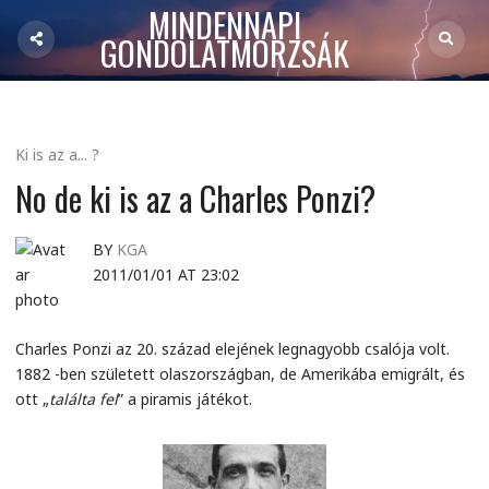
MINDENNAPI
GONDOLATMORZSÁK
Ki is az a... ?
No de ki is az a Charles Ponzi?
BY
KGA
2011/01/01 AT 23:02
Charles Ponzi az 20. század elejének legnagyobb csalója volt.
1882 -ben született olaszországban, de Amerikába emigrált, és
ott „
találta fel
” a piramis játékot.