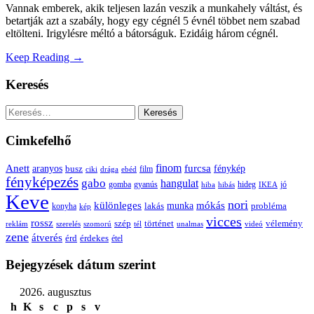
Vannak emberek, akik teljesen lazán veszik a munkahely váltást, és
betartják azt a szabály, hogy egy cégnél 5 évnél többet nem szabad
eltölteni. Irigylésre méltó a bátorságuk. Ezidáig három cégnél.
Keep Reading →
Keresés
Keresés:
Cimkefelhő
Anett
finom
furcsa
fénykép
aranyos
busz
film
ciki
drága
ebéd
fényképezés
gabo
hangulat
gomba
gyanús
hiba
hibás
hideg
IKEA
jó
Keve
nori
különleges
mókás
munka
probléma
lakás
konyha
kép
vicces
rossz
szép
vélemény
történet
reklám
szerelés
szomorú
tél
unalmas
videó
zene
átverés
érd
érdekes
étel
Bejegyzések dátum szerint
2026. augusztus
h
K
s
c
p
s
v