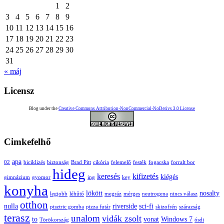
1
2
3
4
5
6
7
8
9
10
11
12
13
14
15
16
17
18
19
20
21
22
23
24
25
26
27
28
29
30
31
« máj
Licensz
Blog under the
Creative Commons Attribution-NonCommercial-NoDerivs 3.0 License
Cimkefelhő
apa
02
biciklizés
biztonság
Brad Pitt
cikória
felemelő
festék
fogacska
forralt bor
hideg
keresés
kifizetés
kiégés
gimnázium
gyomor
ing
key
konyha
lökött
nosalty
legjobb
léhűtő
megráz
mérges
neutrogena
nincs válasz
otthon
nulla
riverside
sci-fi
pisztric gomba
pizza futár
skizofrén
szárazság
terasz
unalom
vidák zsolt
to
vonat
Windows 7
Törökország
ósdi