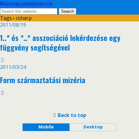
Mindennapi gondolatmorzsák
Tags › csharp
2011/08/19
1..* és *..* asszociáció lekérdezése egy
függvény segítségével
2011/03/24
Form származtatási mizéria
Back to top
Mobile
Desktop