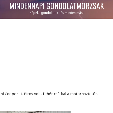
MINDENNAPI GONDOLATMORZSÁK
Képek-, gondolatok-, és minden más!
i Cooper -t. Piros volt, fehér csíkkal a motorháztetőn.