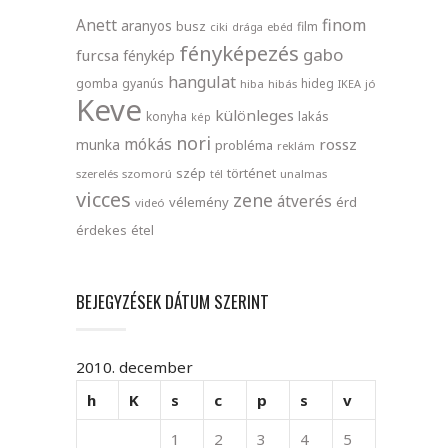
finom
Anett
aranyos
busz
film
ciki
drága
ebéd
fényképezés
gabo
furcsa
fénykép
hangulat
gomba
gyanús
hideg
hiba
hibás
IKEA
jó
Keve
különleges
lakás
konyha
kép
nori
mókás
rossz
munka
probléma
reklám
szép
történet
szerelés
szomorú
tél
unalmas
vicces
zene
átverés
vélemény
érd
videó
érdekes
étel
BEJEGYZÉSEK DÁTUM SZERINT
2010. december
h
K
s
c
p
s
v
1
2
3
4
5