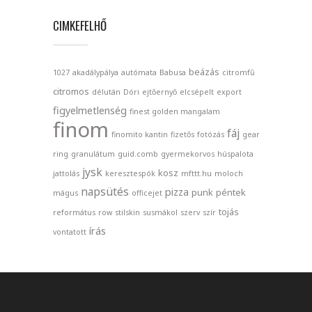
CIMKEFELHŐ
beázás
1027
akadálypálya
autómata
Babusa
citromfű
citromos
délután
Dóri
ejtőernyő
elcsépelt
export
figyelmetlenség
finest golden mangalam
finom
fáj
finomito kantin
fizetős
fotózás
gear
ring
granulátum
guid.comb
gyermekorvos
húspalota
jysk
kosz
jattolás
keresztespók
mfttt.hu
moloch
napsütés
pizza
punk
péntek
mágus
officejet
tojás
református
row
stilskin
susmákol
szerv
szír
írás
vontatott