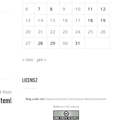
6
7
8
9
10
11
12
13
14
15
16
17
18
19
20
21
22
23
24
25
26
27
28
29
30
31
« nov
jan »
LICENSZ
t Post
ttem!
Blog under the
Creative Commons Attribution-NonCommercial-
NoDerivs 3.0 License