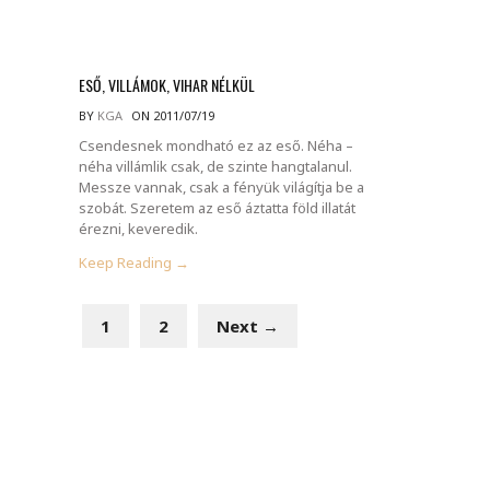
ESŐ, VILLÁMOK, VIHAR NÉLKÜL
BY
KGA
ON 2011/07/19
Csendesnek mondható ez az eső. Néha –
néha villámlik csak, de szinte hangtalanul.
Messze vannak, csak a fényük világítja be a
szobát. Szeretem az eső áztatta föld illatát
érezni, keveredik.
Keep Reading →
1
2
Next →