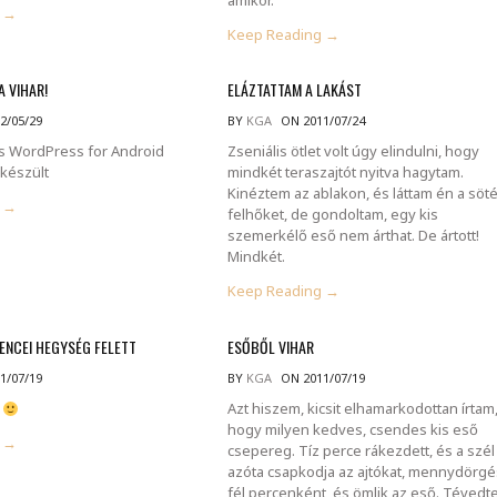
g →
Keep Reading →
A VIHAR!
ELÁZTATTAM A LAKÁST
2/05/29
BY
KGA
ON 2011/07/24
s WordPress for Android
Zseniális ötlet volt úgy elindulni, hogy
 készült
mindkét teraszajtót nyitva hagytam.
Kinéztem az ablakon, és láttam én a söté
g →
felhőket, de gondoltam, egy kis
szemerkélő eső nem árthat. De ártott!
Mindkét.
Keep Reading →
LENCEI HEGYSÉG FELETT
ESŐBŐL VIHAR
1/07/19
BY
KGA
ON 2011/07/19
…
Azt hiszem, kicsit elhamarkodottan írtam
hogy milyen kedves, csendes kis eső
g →
csepereg. Tíz perce rákezdett, és a szél
azóta csapkodja az ajtókat, mennydörgé
fél percenként, és ömlik az eső. Tévedt