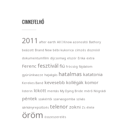
CIMKEFELHŐ
2011
after earth
All I Know
azonosító
Bathory
beázott
Brand New
bébi kukorica
címzés
disznóól
dokumentumfilm
díjcsomag
elszór
Erika
extra
fesztivál
Ferenc
fiú
fröcsög
fájdalom
hatalmas
katatonia
gyúrúnkvazze
hajvágás
kevesebb
kollégák
komor
Kerekes Band
lökött
listerin
mentás
My Dying Bride
mérő
Nógrádi
péntek
szakértői
szarvasgomba
szívás
telenor
zokni
sárkányrepülőzés
Zs
élete
öröm
összeszerelés