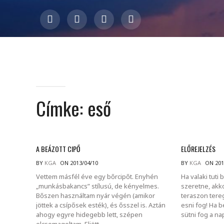
Címke:
eső
A BEÁZOTT CIPŐ
ELŐREJELZÉS
BY
KGA
ON 2013/04/10
BY
KGA
ON 201
Vettem másfél éve egy bőrcipőt. Enyhén
Ha valaki tuti 
„munkásbakancs” stílusú, de kényelmes.
szeretne, akko
Bőszen használtam nyár végén (amikor
teraszon tere
jöttek a csípősek esték), és ősszel is. Aztán
esni fog! Ha 
ahogy egyre hidegebb lett, szépen
sütni fog a nap
elcsomagoltam. Eljött.