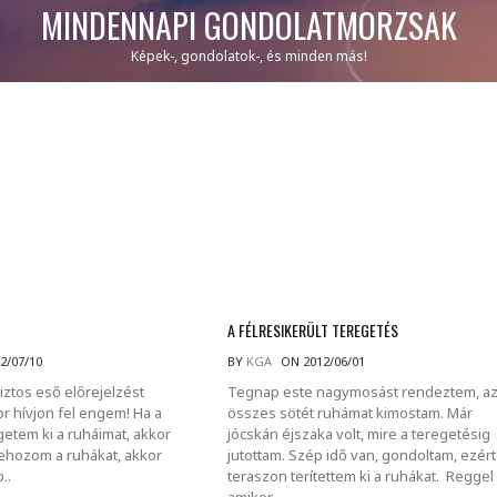
MINDENNAPI GONDOLATMORZSÁK
Képek-, gondolatok-, és minden más!
A FÉLRESIKERÜLT TEREGETÉS
2/07/10
BY
KGA
ON 2012/06/01
biztos eső előrejelzést
Tegnap este nagymosást rendeztem, a
r hívjon fel engem! Ha a
összes sötét ruhámat kimostam. Már
getem ki a ruháimat, akkor
jócskán éjszaka volt, mire a teregetésig
behozom a ruhákat, akkor
jutottam. Szép idő van, gondoltam, ezért
..
teraszon terítettem ki a ruhákat. Reggel
amikor.