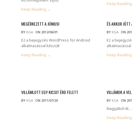
Keep Readin
Keep Reading →
MEGÉRKEZETT A JÚNIUS!
ÉS AKKOR JÖTT 
BY
KGA
ON 2012/06/01
BY
KGA
ON 201
Ez a bejegyzés WordPress for Android
Ez a bejegyzé
alkalmazással készült
alkalmazással
Keep Reading →
Keep Readin
VILLÁMLOTT EGY KICSIT ÉRD FELETT
VILLÁMOK A VE
BY
KGA
ON 2011/07/20
BY
KGA
ON 201
Nagyjából itt
Keep Readin