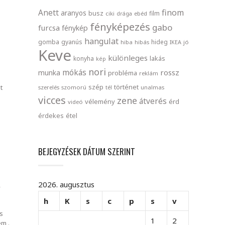
finom
Anett
aranyos
busz
film
ciki
drága
ebéd
fényképezés
gabo
furcsa
fénykép
hangulat
gomba
gyanús
hideg
hiba
hibás
IKEA
jó
Keve
különleges
lakás
konyha
kép
nori
mókás
rossz
munka
probléma
reklám
szép
történet
t
szerelés
szomorú
tél
unalmas
vicces
zene
átverés
vélemény
érd
videó
érdekes
étel
BEJEGYZÉSEK DÁTUM SZERINT
2026. augusztus
,
h
K
s
c
p
s
v
s
1
2
em,.