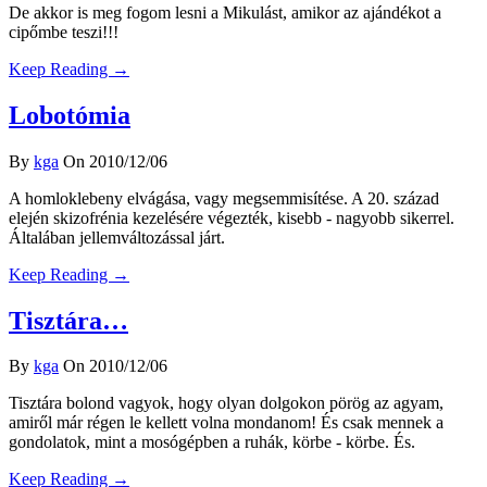
De akkor is meg fogom lesni a Mikulást, amikor az ajándékot a
cipőmbe teszi!!!
Keep Reading →
Lobotómia
By
kga
On 2010/12/06
A homloklebeny elvágása, vagy megsemmisítése. A 20. század
elején skizofrénia kezelésére végezték, kisebb - nagyobb sikerrel.
Általában jellemváltozással járt.
Keep Reading →
Tisztára…
By
kga
On 2010/12/06
Tisztára bolond vagyok, hogy olyan dolgokon pörög az agyam,
amiről már régen le kellett volna mondanom! És csak mennek a
gondolatok, mint a mosógépben a ruhák, körbe - körbe. És.
Keep Reading →