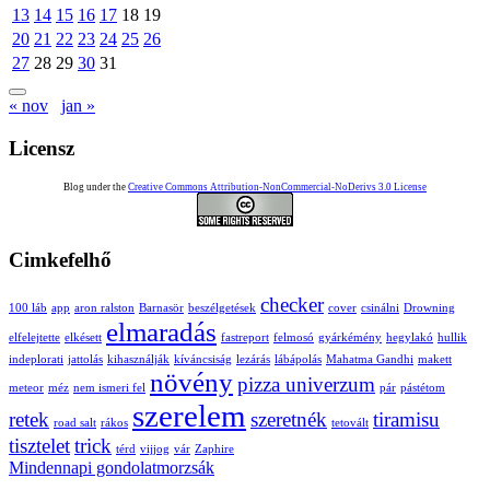
13
14
15
16
17
18
19
20
21
22
23
24
25
26
27
28
29
30
31
« nov
jan »
Licensz
Blog under the
Creative Commons Attribution-NonCommercial-NoDerivs 3.0 License
Cimkefelhő
checker
100 láb
app
aron ralston
Barnasör
beszélgetések
cover
csinálni
Drowning
elmaradás
elfelejtette
elkésett
fastreport
felmosó
gyárkémény
hegylakó
hullik
indeplorati
jattolás
kihasználják
kíváncsiság
lezárás
lábápolás
Mahatma Gandhi
makett
növény
pizza univerzum
meteor
méz
nem ismeri fel
pár
pástétom
szerelem
retek
szeretnék
tiramisu
road salt
rákos
tetovált
tisztelet
trick
térd
vijjog
vár
Zaphire
Mindennapi gondolatmorzsák