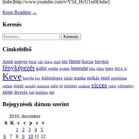
[tube]http://www.youtube.com/v/Y5d_HcU1sr0[/tube]
Keep Reading →
Keresés
Keresés:
Cimkefelhő
Anett
finom
furcsa
fénykép
aranyos
busz
film
ciki
drága
ebéd
fényképezés
gabo
hangulat
gomba
gyanús
hiba
hibás
hideg
IKEA
jó
Keve
nori
különleges
mókás
munka
probléma
lakás
konyha
kép
vicces
rossz
szép
vélemény
történet
reklám
szerelés
szomorú
tél
unalmas
videó
zene
átverés
érd
érdekes
étel
Bejegyzések dátum szerint
2010. december
h
K
s
c
p
s
v
1
2
3
4
5
6
7
8
9
10
11
12