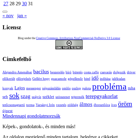
27
28
29
30
31
« nov
jan »
Licensz
Blog under the
Creative Commons Attribution-NonCommercial-NoDerivs 3.0 License
Cimkefelhő
bacilus
Alejandro Amenábar
beszerelés
bíró
bütetés
costa caffe
csavarás
dolgozik
driver
idő
előkerült
előrejelzés
Gellért hegy
guacamole
gépellenőr
hitel
indítása
jaléktalan
probléma
Lajos
ruha
konyak
messenger
népszámlálás
omlós
oszlop
palota
sok
terepgyakorlat
szag
seb
széklet
szájvíz
szösszenet
tejtermék
öröm
álmos
tetőcsomagtartó
torma
Varsányi Irén
vezetés
zöldség
ébresztőóra
íves
újpest
Mindennapi gondolatmorzsák
Képek-, gondolatok-, és minden más!
Az oldalon megjelenő minden tartalom, beleérve a cikkeket,