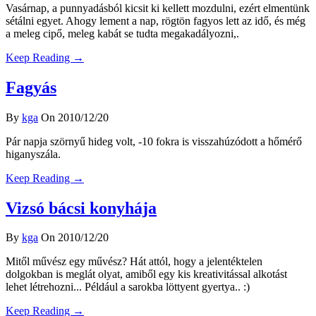
Vasárnap, a punnyadásból kicsit ki kellett mozdulni, ezért elmentünk
sétálni egyet. Ahogy lement a nap, rögtön fagyos lett az idő, és még
a meleg cipő, meleg kabát se tudta megakadályozni,.
Keep Reading →
Fagyás
By
kga
On 2010/12/20
Pár napja szörnyű hideg volt, -10 fokra is visszahúzódott a hőmérő
higanyszála.
Keep Reading →
Vizsó bácsi konyhája
By
kga
On 2010/12/20
Mitől művész egy művész? Hát attól, hogy a jelentéktelen
dolgokban is meglát olyat, amiből egy kis kreativitással alkotást
lehet létrehozni... Például a sarokba löttyent gyertya.. :)
Keep Reading →