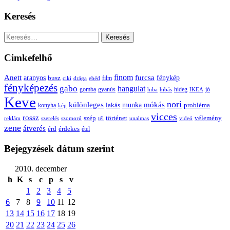
Keresés
Keresés:
Cimkefelhő
Anett
finom
furcsa
fénykép
aranyos
busz
film
ciki
drága
ebéd
fényképezés
gabo
hangulat
gomba
gyanús
hiba
hibás
hideg
IKEA
jó
Keve
nori
különleges
mókás
munka
probléma
lakás
konyha
kép
vicces
rossz
szép
vélemény
történet
reklám
szerelés
szomorú
tél
unalmas
videó
zene
átverés
érd
érdekes
étel
Bejegyzések dátum szerint
2010. december
h
K
s
c
p
s
v
1
2
3
4
5
6
7
8
9
10
11
12
13
14
15
16
17
18
19
20
21
22
23
24
25
26