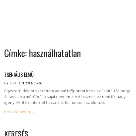
MINDENNAPI
GONDOLATMORZSÁK
Címke:
használhatatlan
ZSENIÁLIS ELMÜ
BY
KGA
ON 2011/05/16
Egyszerű dolgot szerettem volna! Időpontot kérni az ELMÜ -től, hogy
átírassam a mérőórát a saját nevemre. Azt hiszem, ez nem túl nagy
igény! Mint ős internet használó, felmentem az elmu.hu.
Keep Reading →
KERESÉS