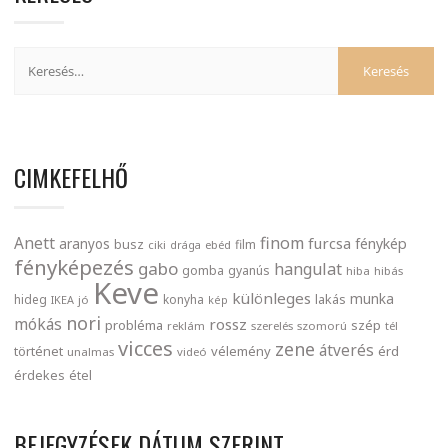
CIMKEFELHŐ
finom
Anett
furcsa
fénykép
aranyos
busz
film
ciki
drága
ebéd
fényképezés
gabo
hangulat
gomba
gyanús
hiba
hibás
Keve
különleges
munka
lakás
hideg
konyha
IKEA
jó
kép
nori
mókás
rossz
probléma
szép
reklám
szerelés
szomorú
tél
vicces
zene
átverés
történet
vélemény
érd
unalmas
videó
érdekes
étel
BEJEGYZÉSEK DÁTUM SZERINT