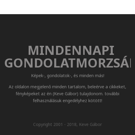
MINDENNAPI
GONDOLATMORZSÁ
Képek-, gondolatok-, és minden más!
Az oldalon megjelenő minden tartalom, beleérve a cikkeket,
fényképeket az én (Keve Gábor) tulajdonom. további
felhasználásuk engedélyhez kötött!
Copyright 2001 - 2018, Keve Gábor