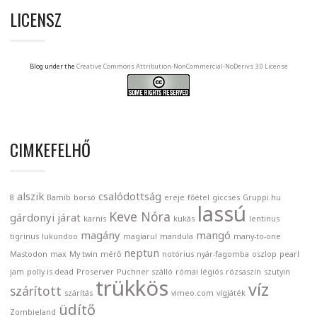
LICENSZ
Blog under the
Creative Commons Attribution-NonCommercial-NoDerivs 3.0 License
CIMKEFELHŐ
alszik
csalódottság
8
Bamib
borsó
ereje
főétel
giccses
Gruppi.hu
lassú
Keve Nóra
gárdonyi
járat
karnis
kukás
lentinus
magány
mangó
tigrinus
lukundoo
magíarul
mandula
many-to-one
neptun
Mastodon
max
My twin
mérő
notórius
nyár-fagomba
oszlop
pearl
jam
polly is dead
Proserver
Puchner szálló
római légiós
rózsaszín
szutyin
trükkös
víz
szárított
szárítás
vimeo.com
vígjáték
üdítő
Zombieland