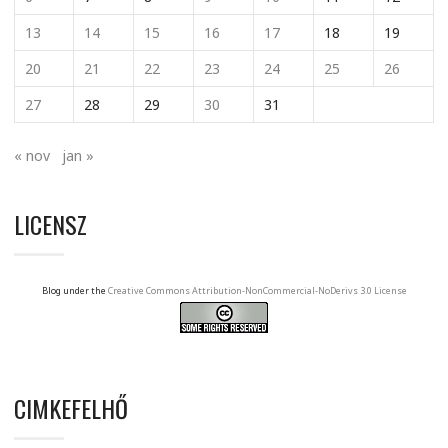
13
14
15
16
17
18
19
20
21
22
23
24
25
26
27
28
29
30
31
« nov
jan »
LICENSZ
Blog under the
Creative Commons Attribution-NonCommercial-NoDerivs 3.0 License
CIMKEFELHŐ