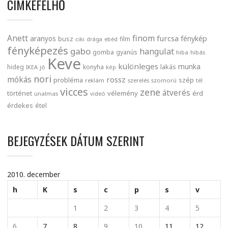
CIMKEFELHŐ
finom
Anett
furcsa
fénykép
aranyos
busz
film
ciki
drága
ebéd
fényképezés
gabo
hangulat
gomba
gyanús
hiba
hibás
Keve
különleges
munka
lakás
hideg
konyha
IKEA
jó
kép
nori
mókás
rossz
probléma
szép
reklám
szerelés
szomorú
tél
vicces
zene
átverés
történet
vélemény
érd
unalmas
videó
érdekes
étel
BEJEGYZÉSEK DÁTUM SZERINT
2010. december
h
K
s
c
p
s
v
1
2
3
4
5
6
7
8
9
10
11
12