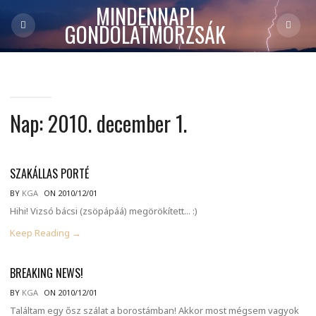
MINDENNAPI
GONDOLATMORZSÁK
Nap:
2010. december 1.
SZAKÁLLAS PORTÉ
BY
KGA
ON 2010/12/01
Hihi! Vizsó bácsi (zsöpápáá) megörökített... :)
Keep Reading →
BREAKING NEWS!
BY
KGA
ON 2010/12/01
Találtam egy ősz szálat a borostámban! Akkor most mégsem vagyok