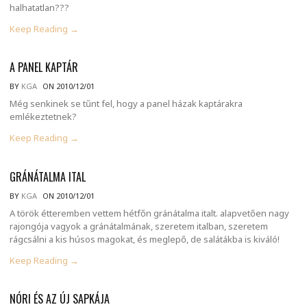
halhatatlan???
Keep Reading →
A PANEL KAPTÁR
BY
KGA
ON 2010/12/01
Még senkinek se tűnt fel, hogy a panel házak kaptárakra
emlékeztetnek?
Keep Reading →
GRÁNÁTALMA ITAL
BY
KGA
ON 2010/12/01
A török étteremben vettem hétfőn gránátalma italt. alapvetően nagy
rajongója vagyok a gránátalmának, szeretem italban, szeretem
rágcsálni a kis húsos magokat, és meglepő, de salátákba is kiváló!
Keep Reading →
NÓRI ÉS AZ ÚJ SAPKÁJA