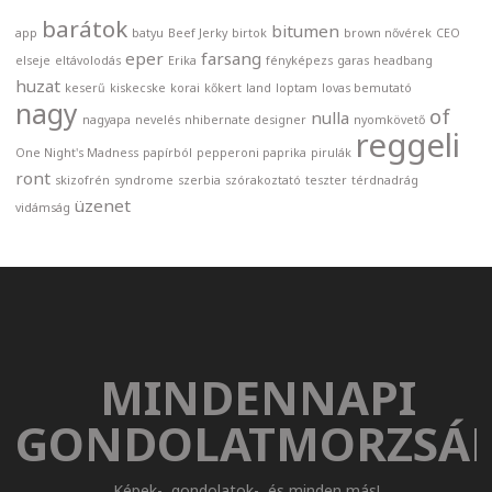
barátok
bitumen
app
batyu
Beef Jerky
birtok
brown nővérek
CEO
eper
farsang
elseje
eltávolodás
Erika
fényképezs
garas
headbang
huzat
keserű
kiskecske
korai
kőkert
land
loptam
lovas bemutató
nagy
of
nulla
nagyapa
nevelés
nhibernate designer
nyomkövető
reggeli
One Night's Madness
papírból
pepperoni paprika
pirulák
ront
skizofrén
syndrome
szerbia
szórakoztató
teszter
térdnadrág
üzenet
vidámság
MINDENNAPI
GONDOLATMORZSÁ
Képek-, gondolatok-, és minden más!