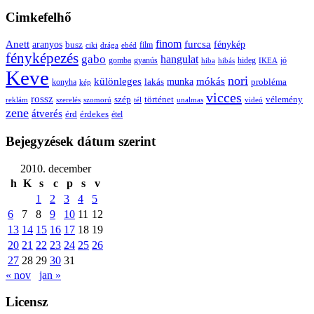
Cimkefelhő
Anett
finom
furcsa
fénykép
aranyos
busz
film
ciki
drága
ebéd
fényképezés
gabo
hangulat
gomba
gyanús
hiba
hibás
hideg
IKEA
jó
Keve
nori
különleges
mókás
munka
probléma
lakás
konyha
kép
vicces
rossz
szép
vélemény
történet
reklám
szerelés
szomorú
tél
unalmas
videó
zene
átverés
érd
érdekes
étel
Bejegyzések dátum szerint
2010. december
h
K
s
c
p
s
v
1
2
3
4
5
6
7
8
9
10
11
12
13
14
15
16
17
18
19
20
21
22
23
24
25
26
27
28
29
30
31
« nov
jan »
Licensz