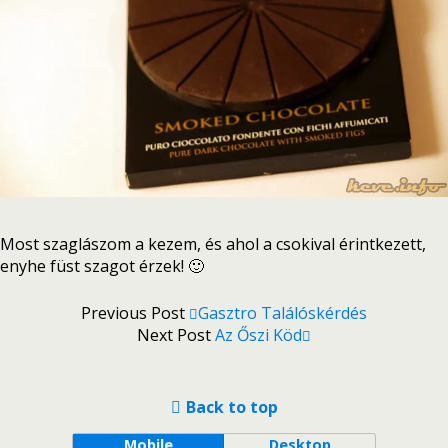
Most szaglászom a kezem, és ahol a csokival érintkezett,
enyhe füst szagot érzek! 🙂
Previous Post
Gasztro Találóskérdés
Next Post
Az Őszi Köd
Back to top
Mobile
Desktop