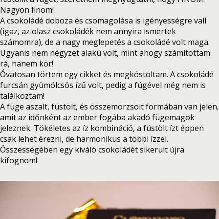
Nagyon finom!
A csokoládé doboza és csomagolása is igényességre vall
(igaz, az olasz csokoládék nem annyira ismertek
számomra), de a nagy meglepetés a csokoládé volt maga.
Ugyanis nem négyzet alakú volt, mint ahogy számítottam
rá, hanem kör!
Óvatosan törtem egy cikket és megkóstoltam. A csokoládé
furcsán gyümölcsös ízű volt, pedig a fügével még nem is
találkoztam!
A füge aszalt, füstölt, és összemorzsolt formában van jelen,
amit az időnként az ember fogába akadó fügemagok
jeleznek. Tökéletes az íz kombináció, a füstölt ízt éppen
csak lehet érezni, de harmonikus a többi ízzel.
Összességében egy kiváló csokoládét sikerült újra
kifognom!