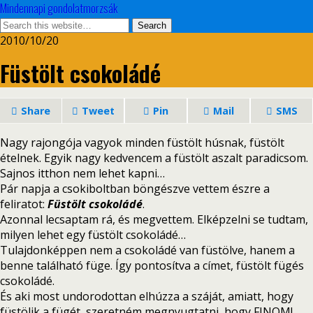
Mindennapi gondolatmorzsák
2010/10/20
Füstölt csokoládé
Share
Tweet
Pin
Mail
SMS
Nagy rajongója vagyok minden füstölt húsnak, füstölt
ételnek. Egyik nagy kedvencem a füstölt aszalt paradicsom.
Sajnos itthon nem lehet kapni…
Pár napja a csokiboltban böngészve vettem észre a
feliratot:
Füstölt csokoládé
.
Azonnal lecsaptam rá, és megvettem. Elképzelni se tudtam,
milyen lehet egy füstölt csokoládé…
Tulajdonképpen nem a csokoládé van füstölve, hanem a
benne található füge. Így pontosítva a címet, füstölt fügés
csokoládé.
És aki most undorodottan elhúzza a száját, amiatt, hogy
füstölik a fügét, szeretném megnyugtatni, hogy FINOM!