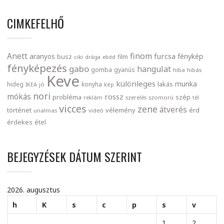
CIMKEFELHŐ
finom
Anett
furcsa
fénykép
aranyos
busz
film
ciki
drága
ebéd
fényképezés
gabo
hangulat
gomba
gyanús
hiba
hibás
Keve
különleges
munka
lakás
hideg
konyha
IKEA
jó
kép
nori
mókás
rossz
probléma
szép
reklám
szerelés
szomorú
tél
vicces
zene
átverés
történet
vélemény
érd
unalmas
videó
érdekes
étel
BEJEGYZÉSEK DÁTUM SZERINT
2026. augusztus
h
K
s
c
p
s
v
1
2