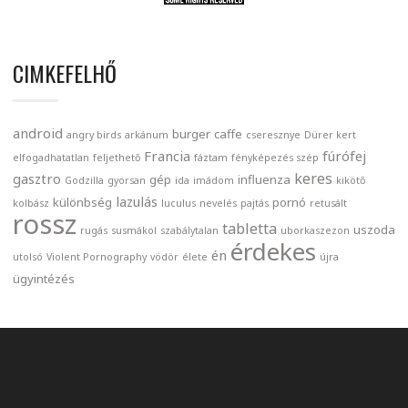
CIMKEFELHŐ
android
burger
caffe
angry birds
arkánum
cseresznye
Dürer kert
Francia
fúrófej
elfogadhatatlan
feljethető
fáztam
fényképezés szép
keres
gasztro
gép
influenza
Godzilla
gyorsan
ida
imádom
kikötő
lazulás
különbség
pornó
kolbász
luculus
nevelés
pajtás
retusált
rossz
tabletta
uszoda
rugás
susmákol
szabálytalan
uborkaszezon
érdekes
én
utolsó
Violent Pornography
vödör
élete
újra
ügyintézés