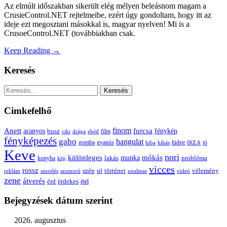
Az elmúlt időszakban sikerült elég mélyen beleásnom magam a
CrusieControl.NET rejtelmeibe, ezért úgy gondoltam, hogy itt az
ideje ezt megosztani másokkal is, magyar nyelven! Mi is a
CrusoeControl.NET (továbbiakban csak.
Keep Reading →
Keresés
Keresés:
Cimkefelhő
Anett
finom
furcsa
fénykép
aranyos
busz
film
ciki
drága
ebéd
fényképezés
gabo
hangulat
gomba
gyanús
hiba
hibás
hideg
IKEA
jó
Keve
nori
különleges
mókás
munka
probléma
lakás
konyha
kép
vicces
rossz
szép
vélemény
történet
reklám
szerelés
szomorú
tél
unalmas
videó
zene
átverés
érd
érdekes
étel
Bejegyzések dátum szerint
2026. augusztus