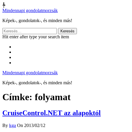
╄
Mindennapi gondolatmorzsák
Képek-, gondolatok-, és minden más!
Keresés:
Hit enter after type your search item
Mindennapi gondolatmorzsák
Képek-, gondolatok-, és minden más!
Címke:
folyamat
CruiseControl.NET az alapoktól
By
kga
On 2013/02/12