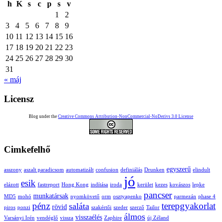
h
K
s
c
p
s
v
1
2
3
4
5
6
7
8
9
10
11
12
13
14
15
16
17
18
19
20
21
22
23
24
25
26
27
28
29
30
31
« máj
Licensz
Blog under the
Creative Commons Attribution-NonCommercial-NoDerivs 3.0 License
Cimkefelhő
egyszerű
asszony
aszalt paradicsom
automatizált
confusion
definiálás
Drunken
elindult
jó
esik
elázott
fastreport
Hong Kong
indítása
iroda
kerület
kezes
kovászos
lepke
pancser
munkatársak
MD5
mohó
nyomkövető
orm
osztyapenko
parmezán
phase 4
pénz
terepgyakorlat
saláta
rövid
piros
ponzi
szakértői
szeder
szerző
Tailor
álmos
visszaélés
Varsányi Irén
vendéglő
vissza
Zaphire
új Zéland