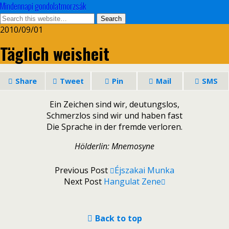
Mindennapi gondolatmorzsák
2010/09/01
Täglich weisheit
Share
Tweet
Pin
Mail
SMS
Ein Zeichen sind wir, deutungslos,
Schmerzlos sind wir und haben fast
Die Sprache in der fremde verloren.
Hölderlin: Mnemosyne
Previous Post
Éjszakai Munka
Next Post
Hangulat Zene
Back to top