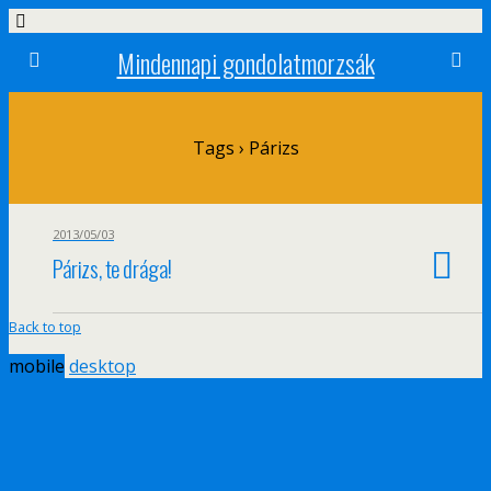
Mindennapi gondolatmorzsák
Tags › Párizs
2013/05/03
Párizs, te drága!
Back to top
mobile
desktop