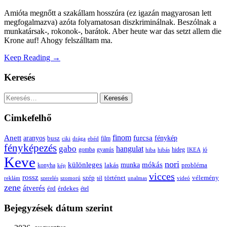
Amióta megnőtt a szakállam hosszúra (ez igazán magyarosan lett
megfogalmazva) azóta folyamatosan diszkriminálnak. Beszólnak a
munkatársak-, rokonok-, barátok. Aber heute war das setzt allem die
Krone auf! Ahogy felszálltam ma.
Keep Reading →
Keresés
Keresés:
Cimkefelhő
Anett
finom
furcsa
fénykép
aranyos
busz
film
ciki
drága
ebéd
fényképezés
gabo
hangulat
gomba
gyanús
hiba
hibás
hideg
IKEA
jó
Keve
nori
különleges
mókás
munka
probléma
lakás
konyha
kép
vicces
rossz
szép
vélemény
történet
reklám
szerelés
szomorú
tél
unalmas
videó
zene
átverés
érd
érdekes
étel
Bejegyzések dátum szerint