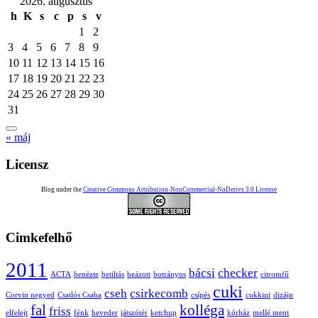
2026. augusztus
h
K
s
c
p
s
v
1
2
3
4
5
6
7
8
9
10
11
12
13
14
15
16
17
18
19
20
21
22
23
24
25
26
27
28
29
30
31
« máj
Licensz
Blog under the
Creative Commons Attribution-NonCommercial-NoDerivs 3.0 License
Cimkefelhő
2011
bácsi
checker
ACTA
benézte
betiltás
beázott
botrányos
citromfű
cuki
cseh
csirkecomb
Corvin negyed
Csatlós Csaba
csípés
cukkini
dizájn
fal
kolléga
friss
elfelejt
fénk
heveder
játszótér
ketchup
kórház
mellé ment