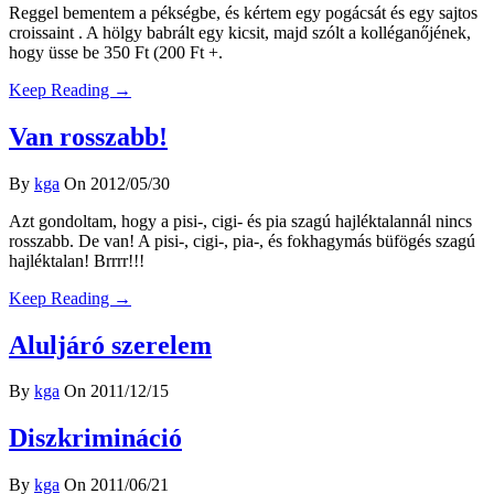
Reggel bementem a pékségbe, és kértem egy pogácsát és egy sajtos
croissaint . A hölgy babrált egy kicsit, majd szólt a kolléganőjének,
hogy üsse be 350 Ft (200 Ft +.
Keep Reading →
Van rosszabb!
By
kga
On 2012/05/30
Azt gondoltam, hogy a pisi-, cigi- és pia szagú hajléktalannál nincs
rosszabb. De van! A pisi-, cigi-, pia-, és fokhagymás büfögés szagú
hajléktalan! Brrrr!!!
Keep Reading →
Aluljáró szerelem
By
kga
On 2011/12/15
Diszkrimináció
By
kga
On 2011/06/21