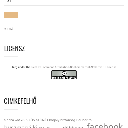
31
« máj
LICENSZ
Blog under the
Creative Commons Attribution-NonCommercial-NoDerivs 3.0 License
CIMKEFELHŐ
aszalás
bab
alecha wat
az
bagoly
biztonság
Boi
borító
facebook
buszmegálló
döbbenet