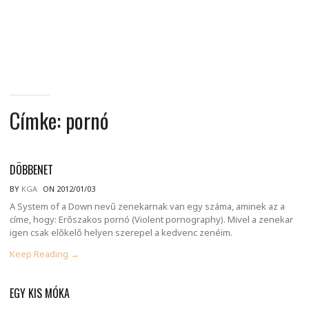
MINDENNAPI
GONDOLATMORZSÁK
Címke:
pornó
DÖBBENET
BY
KGA
ON 2012/01/03
A System of a Down nevű zenekarnak van egy száma, aminek az a
címe, hogy: Erőszakos pornó (Violent pornography). Mivel a zenekar
igen csak előkelő helyen szerepel a kedvenc zenéim.
Keep Reading →
EGY KIS MÓKA