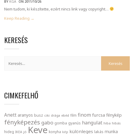
BY
KGA
ON 2011/10/26
Nem tudom, ki készítette, ezért nincs link vagy copyright…
Keep Reading →
KERESÉS
CIMKEFELHŐ
finom
Anett
furcsa
fénykép
aranyos
busz
film
ciki
drága
ebéd
fényképezés
gabo
hangulat
gomba
gyanús
hiba
hibás
Keve
különleges
munka
lakás
hideg
konyha
IKEA
jó
kép