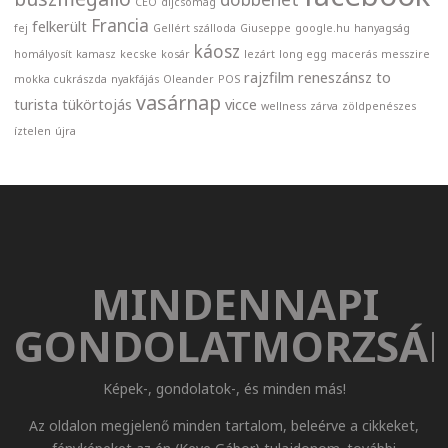
CEO
díjcsomag
Francia
felkerült
fej
Gellért szálloda
Giuseppe
google.hu
hanyagság
káosz
homályosít
kamasz
kecske
kosár
lezárt
long egg
macerás
messzire
rajzfilm
reneszánsz
to
mokka cukrászda
nyakfájás
Oleander
POS
vasárnap
turista
tükörtojás
vicce
wellness
zárva
zöldpenészes
íztelen
újra
MINDENNAPI
GONDOLATMORZSÁ
Képek-, gondolatok-, és minden más!
Az oldalon megjelenő minden tartalom, beleérve a cikkeket,