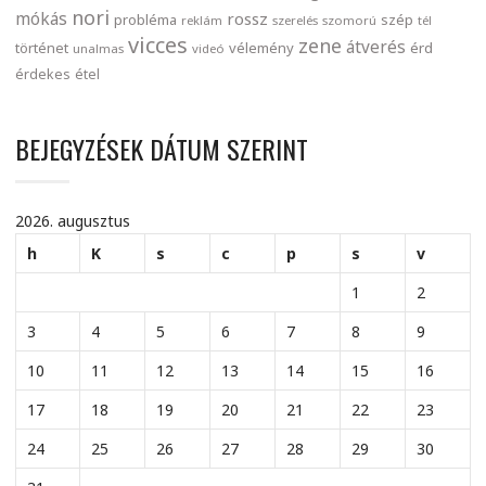
nori
mókás
rossz
probléma
szép
reklám
szerelés
szomorú
tél
vicces
zene
átverés
történet
vélemény
érd
unalmas
videó
érdekes
étel
BEJEGYZÉSEK DÁTUM SZERINT
2026. augusztus
h
K
s
c
p
s
v
1
2
3
4
5
6
7
8
9
10
11
12
13
14
15
16
17
18
19
20
21
22
23
24
25
26
27
28
29
30