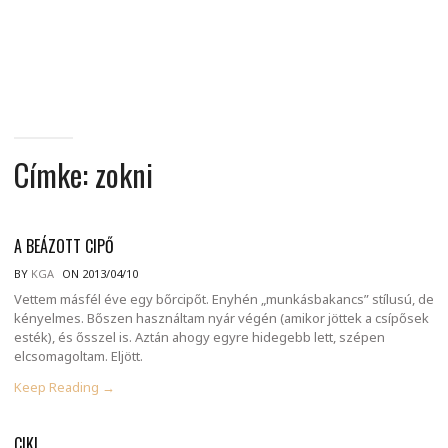
MINDENNAPI
GONDOLATMORZSÁK
Címke:
zokni
A BEÁZOTT CIPŐ
BY
KGA
ON 2013/04/10
Vettem másfél éve egy bőrcipőt. Enyhén „munkásbakancs” stílusú, de
kényelmes. Bőszen használtam nyár végén (amikor jöttek a csípősek
esték), és ősszel is. Aztán ahogy egyre hidegebb lett, szépen
elcsomagoltam. Eljött.
Keep Reading →
CIKI