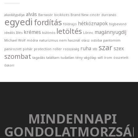
alvás
akadálypálya
Barnasör
biciklizés
Brand New
cincér
durranás
egyedi
fordítás
hétköznapok
földrajzi
hígbevonó
letöltés
krémes
magánnyugdíj
ideális
Illés
különös
Lőrinc
Michael Wolf
módra
naturizmus
nem használ
olasz
ostoba
pantomim
szar
ruha
szex
panírozott
pohár
protection
roller
rosszaság
stb
szombat
tagadás
találtam
tudatlan
tény
vágólap
wifi
írom
összetett
őskori
MINDENNAPI
GONDOLATMORZSÁ