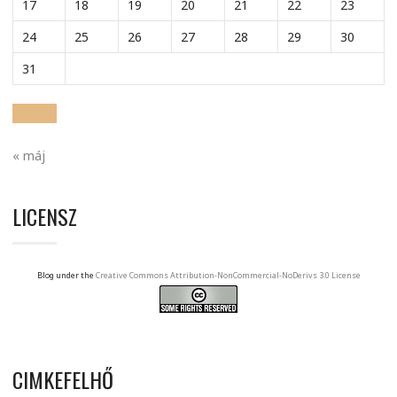
17
18
19
20
21
22
23
24
25
26
27
28
29
30
31
« máj
LICENSZ
Blog under the
Creative Commons Attribution-NonCommercial-NoDerivs 3.0 License
CIMKEFELHŐ