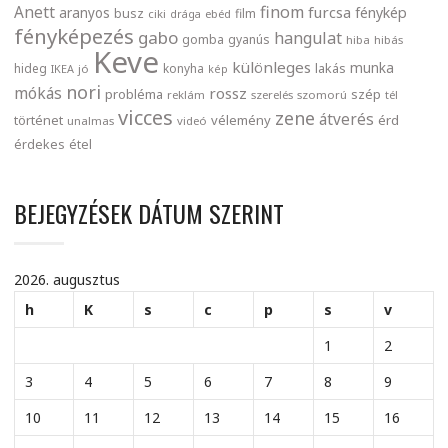
finom
Anett
furcsa
fénykép
aranyos
busz
film
ciki
drága
ebéd
fényképezés
gabo
hangulat
gomba
gyanús
hiba
hibás
Keve
különleges
munka
lakás
hideg
konyha
IKEA
jó
kép
nori
mókás
rossz
probléma
szép
reklám
szerelés
szomorú
tél
vicces
zene
átverés
történet
vélemény
érd
unalmas
videó
érdekes
étel
BEJEGYZÉSEK DÁTUM SZERINT
2026. augusztus
h
K
s
c
p
s
v
1
2
3
4
5
6
7
8
9
10
11
12
13
14
15
16