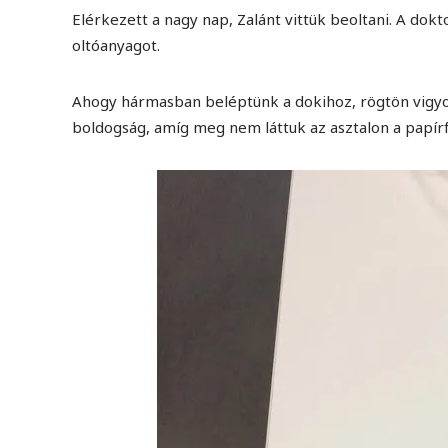
Elérkezett a nagy nap, Zalánt vittük beoltani. A dok
oltóanyagot.
Ahogy hármasban beléptünk a dokihoz, rögtön vigyor
boldogság, amíg meg nem láttuk az asztalon a papír