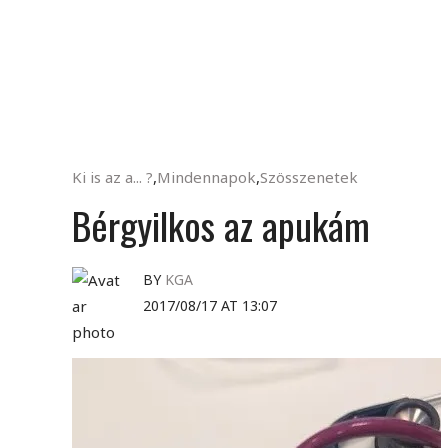
Ki is az a... ?
,
Mindennapok
,
Szösszenetek
Bérgyilkos az apukám
BY
KGA
2017/08/17 AT 13:07