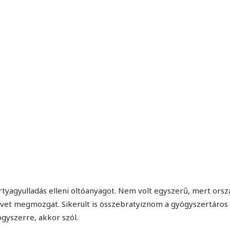
yagyulladás elleni oltóanyagot. Nem volt egyszerű, mert orsz
övet megmozgat. Sikerült is összebratyiznom a gyógyszertáros
ógyszerre, akkor szól.