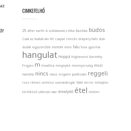
 az
CIMKEFELHŐ
büdös
gy
25
after earth
A sziklatanács titka
Bazilika
Csak az kiabál aki fél
csapat
címzés
drapery falls
dub
falu
dudál
egyszerűbb
etették
etno
fura
gyurma
hangulat
Hoppá
hígbevonó
Karinthy
m
mozi
Frigyes
meallica
megnyitó
mennyország
reggeli
nincs
nambla
olasz
origami
padlizsán
taxi
rozs
rémes
somnus
szarvasbogár
terror
toloajtós
étel
émelyítő
törölköző
utánzás
war
íztelen