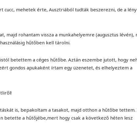
 cucc, mehetek érte, Ausztriából tudták beszerezni, de a lény
at, majd rohantam vissza a munkahelyemre (augusztus lévén),
használásig hűtőben kell tárolni.
stól betettem a céges hűtőbe. Aztán eszembe jutott, hogy ne
 azért gondos apukaként írtam egy üzenetet, és elhelyeztem a
liről!
skát is, bepakoltam a tasakot, majd otthon a hűtőbe tettem.
én betette a hűtőjébe,mert hogy csak a következő héten lesz