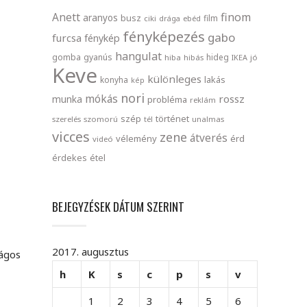
finom
Anett
aranyos
busz
film
ciki
drága
ebéd
fényképezés
gabo
furcsa
fénykép
hangulat
gomba
gyanús
hideg
hiba
hibás
IKEA
jó
Keve
különleges
lakás
konyha
kép
nori
mókás
rossz
munka
probléma
reklám
szép
történet
szerelés
szomorú
tél
unalmas
vicces
zene
átverés
vélemény
érd
videó
érdekes
étel
BEJEGYZÉSEK DÁTUM SZERINT
2017. augusztus
ágos
h
K
s
c
p
s
v
1
2
3
4
5
6