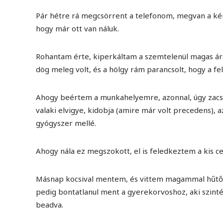
Pár hétre rá megcsörrent a telefonom, megvan a kért
hogy már ott van náluk.
Rohantam érte, kiperkáltam a szemtelenül magas ár
dög meleg volt, és a hölgy rám parancsolt, hogy a fel
Ahogy beértem a munkahelyemre, azonnal, úgy zacsi
valaki elvigye, kidobja (amire már volt precedens),
gyógyszer mellé.
Ahogy nála ez megszokott, el is feledkeztem a kis cet
Másnap kocsival mentem, és vittem magammal hűtőtá
pedig bontatlanul ment a gyerekorvoshoz, aki szint
beadva.