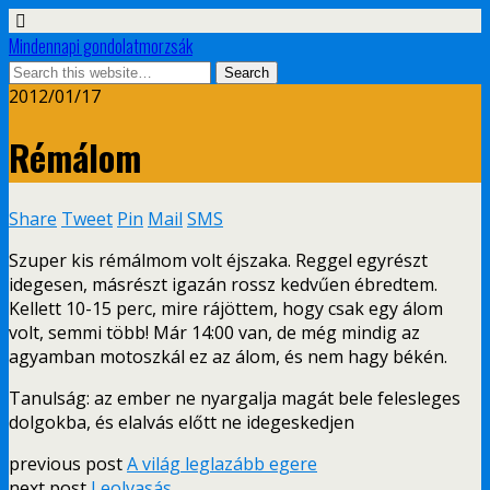
Mindennapi gondolatmorzsák
2012/01/17
Rémálom
Share
Tweet
Pin
Mail
SMS
Szuper kis rémálmom volt éjszaka. Reggel egyrészt
idegesen, másrészt igazán rossz kedvűen ébredtem.
Kellett 10-15 perc, mire rájöttem, hogy csak egy álom
volt, semmi több! Már 14:00 van, de még mindig az
agyamban motoszkál ez az álom, és nem hagy békén.
Tanulság: az ember ne nyargalja magát bele felesleges
dolgokba, és elalvás előtt ne idegeskedjen
previous post
A világ leglazább egere
next post
Leolvasás