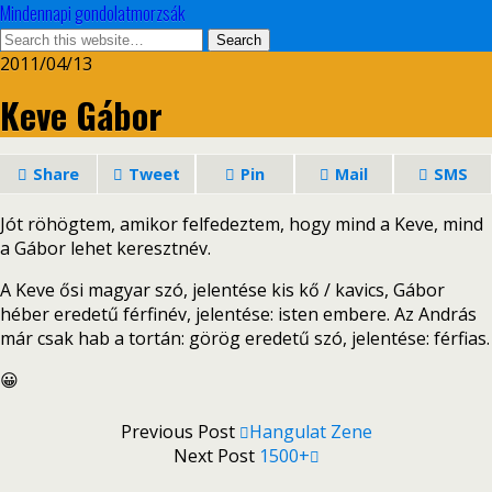
Mindennapi gondolatmorzsák
2011/04/13
Keve Gábor
Share
Tweet
Pin
Mail
SMS
Jót röhögtem, amikor felfedeztem, hogy mind a Keve, mind
a Gábor lehet keresztnév.
A Keve ősi magyar szó, jelentése kis kő / kavics, Gábor
héber eredetű férfinév, jelentése: isten embere. Az András
már csak hab a tortán: görög eredetű szó, jelentése: férfias.
😀
Previous Post
Hangulat Zene
Next Post
1500+